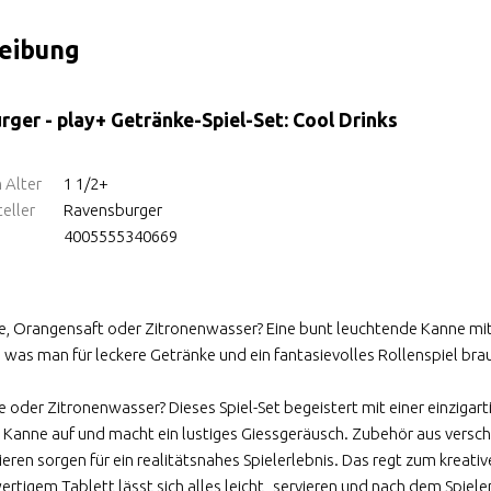
eibung
ger - play+ Getränke-Spiel-Set: Cool Drinks
 Alter
1 1/2+
eller
Ravensburger
4005555340669
e, Orangensaft oder Zitronenwasser? Eine bunt leuchtende Kanne mi
, was man für leckere Getränke und ein fantasievolles Rollenspiel bra
e oder Zitronenwasser? Dieses Spiel-Set begeistert mit einer einzig
e Kanne auf und macht ein lustiges Giessgeräusch. Zubehör aus versch
ren sorgen für ein realitätsnahes Spielerlebnis. Das regt zum kreativ
rtigem Tablett lässt sich alles leicht „servieren und nach dem Spiel