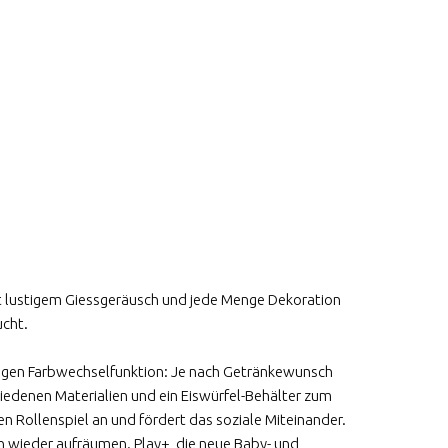
t lustigem Giessgeräusch und jede Menge Dekoration
ucht.
artigen Farbwechselfunktion: Je nach Getränkewunsch
iedenen Materialien und ein Eiswürfel-Behälter zum
en Rollenspiel an und fördert das soziale Miteinander.
en wieder aufräumen. Play+, die neue Baby- und