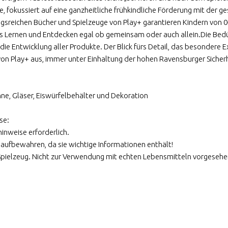
ie, fokussiert auf eine ganzheitliche frühkindliche Förderung mit de
sreichen Bücher und Spielzeuge von Play+ garantieren Kindern von 0
es Lernen und Entdecken egal ob gemeinsam oder auch allein.Die Bedü
ie Entwicklung aller Produkte. Der Blick fürs Detail, das besondere
n Play+ aus, immer unter Einhaltung der hohen Ravensburger Sicherhei
nne, Gläser, Eiswürfelbehälter und Dekoration
se:
inweise erforderlich.
aufbewahren, da sie wichtige Informationen enthält!
n Spielzeug. Nicht zur Verwendung mit echten Lebensmitteln vorgesehe