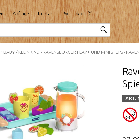
en
Anfrage
Kontakt
Warenkorb (
0
)
P
›
BABY / KLEINKIND
›
RAVENSBURGER PLAY+ UND MINI STEPS
›
RAVEN
Rav
Spie
ART. 