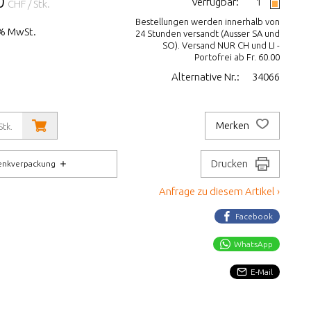
0
Verfügbar:
1
CHF
/ Stk.
Bestellungen werden innerhalb von
1% MwSt.
24 Stunden versandt (Ausser SA und
SO). Versand NUR CH und LI -
Portofrei ab Fr. 60.00
Alternative Nr.:
34066
Merken
Stk.
Drucken
enkverpackung
Anfrage zu diesem Artikel ›
Facebook
WhatsApp
E-Mail