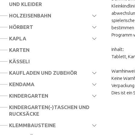
UND KLEIDER
Kleinkindlin
abwechslung
HOLZEISENBAHN
spielerisch
HÖRBERT
bestimmen d
Programm vo
KAPLA
Inhalt:
KARTEN
Tablett, Ka
KÄSSELI
Warnhinwei
KAUFLADEN UND ZUBEHÖR
Keine Warnh
KENDAMA
Verpackung 
Dies ist ei
KINDERGARTEN
KINDERGARTEN(-)TASCHEN UND
RUCKSÄCKE
KLEMMBAUSTEINE