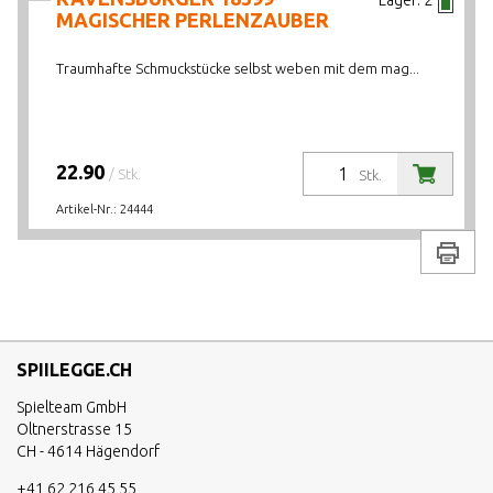
Lager:
2
MAGISCHER PERLENZAUBER
Traumhafte Schmuckstücke selbst weben mit dem mag...
22.90
/ Stk.
Stk.
Artikel-Nr.:
24444
Drucke
SPIILEGGE.CH
Spielteam GmbH
Oltnerstrasse 15
CH - 4614 Hägendorf
+41 62 216 45 55