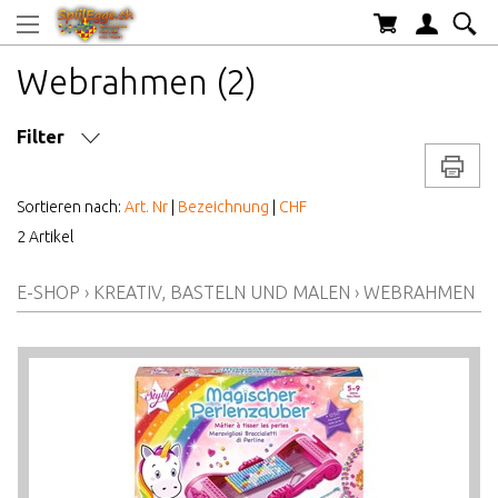
Webrahmen (2)
Filter
Drucke
MARKE/HERSTELLER
Sortieren nach:
Art. Nr
|
Bezeichnung
|
CHF
2 Artikel
AB WELCHEM ALTER
E-SHOP
›
KREATIV, BASTELN UND MALEN
›
WEBRAHMEN
ALTER AB
PREIS VON BIS
LAGERBESTAND