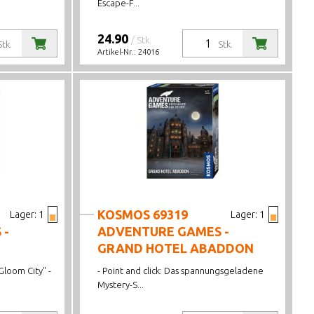
Escape-F...
24.90
/ Stk.
Stk.
Stk.
Artikel-Nr.:
24016
KOSMOS 69319
Lager:
1
Lager:
1
 -
ADVENTURE GAMES -
GRAND HOTEL ABADDON
Gloom City" -
- Point and click: Das spannungsgeladene
Mystery-S...