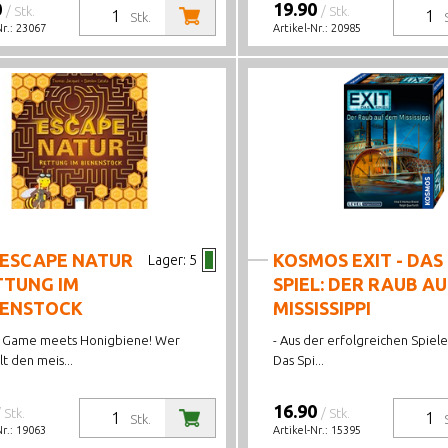
0
19.90
/ Stk.
/ Stk.
Stk.
Nr.:
23067
Artikel-Nr.:
20985
 ESCAPE NATUR
KOSMOS EXIT - DAS
Lager:
5
TTUNG IM
SPIEL: DER RAUB A
NENSTOCK
MISSISSIPPI
 Game meets Honigbiene! Wer
- Aus der erfolgreichen Spiele
t den meis...
Das Spi...
16.90
/ Stk.
/ Stk.
Stk.
Nr.:
19063
Artikel-Nr.:
15395