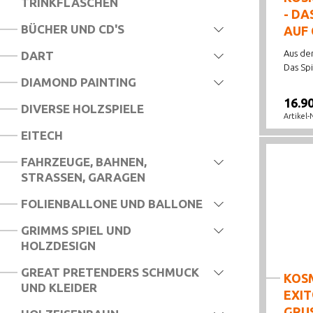
TRINKFLASCHEN
- DA
WORLD SMALLEST
BÜCHER UND CD'S
AUF
ZUG UM ZUG
Aus de
DART
Das Spi
DIAMOND PAINTING
16.9
DIVERSE HOLZSPIELE
Artikel-
EITECH
FAHRZEUGE, BAHNEN,
STRASSEN, GARAGEN
FOLIENBALLONE UND BALLONE
GRIMMS SPIEL UND
HOLZDESIGN
GREAT PRETENDERS SCHMUCK
KOS
UND KLEIDER
EXIT
GRU