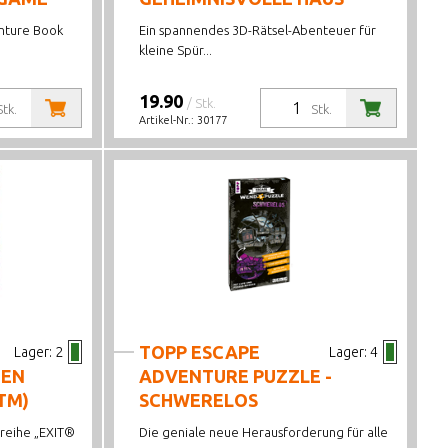
nture Book
Ein spannendes 3D-Rätsel-Abenteuer für
kleine Spür...
19.90
/ Stk.
Stk.
Stk.
Artikel-Nr.:
30177
TOPP ESCAPE
Lager:
2
Lager:
4
TEN
ADVENTURE PUZZLE -
TM)
SCHWERELOS
ereihe „EXIT®
Die geniale neue Herausforderung für alle