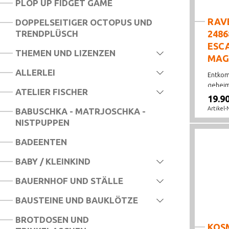
PLOP UP FIDGET GAME
JASSEN
RAV
DOPPELSEITIGER OCTOPUS UND
TRENDPLÜSCH
2486
KARTENSPIELE
ESCA
THEMEN UND LIZENZEN
KENNERSPIELE
MAG
ALLERLEI
LEGESPIELE
Entkom
geheimn
ATELIER FISCHER
LOGIK SPIELE
19.9
Artikel-
BABUSCHKA - MATRJOSCHKA -
QWIXX
NISTPUPPEN
SCHACH
BADEENTEN
SPIELE DES JAHRES
BABY / KLEINKIND
SPIELE FÜR 1 SPIELER
BAUERNHOF UND STÄLLE
SPIELE FÜR 2 SPIELER
BAUSTEINE UND BAUKLÖTZE
SPIELE ZUBEHÖR
BROTDOSEN UND
KOSM
TISCHSPIELE