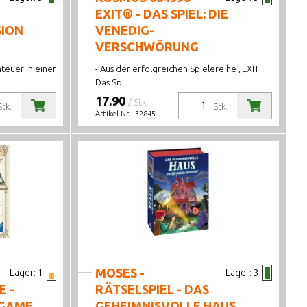
EXIT® - DAS SPIEL: DIE
SION
VENEDIG-
VERSCHWÖRUNG
teuer in einer
- Aus der erfolgreichen Spielereihe „EXIT
Das Spi...
17.90
/ Stk.
Stk.
Stk.
Artikel-Nr.:
32845
MOSES -
Lager:
1
Lager:
3
E -
RÄTSELSPIEL - DAS
 GAME
GEHEIMNISVOLLE HAUS