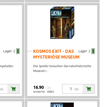
KOSMOS EXIT - DAS
Lager:
2
Lager:
2
MYSTERIÖSE MUSEUM
eingeladen.
Die Spieler besuchen das naturhistorische
Museum i...
16.90
/ Stk.
Stk.
Stk.
Artikel-Nr.:
09822