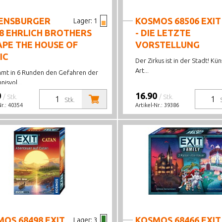
ENSBURGER
KOSMOS 68506 EXIT
Lager:
1
8 EHRLICH BROTHERS
- DIE LETZTE
PE THE HOUSE OF
VORSTELLUNG
IC
Der Zirkus ist in der Stadt! Kü
Art...
mt in 6 Runden den Gefahren der
isvol...
0
16.90
/ Stk.
/ Stk.
Stk.
Nr.:
40354
Artikel-Nr.:
39386
OS 68498 EXIT
KOSMOS 68466 EXIT
Lager:
3