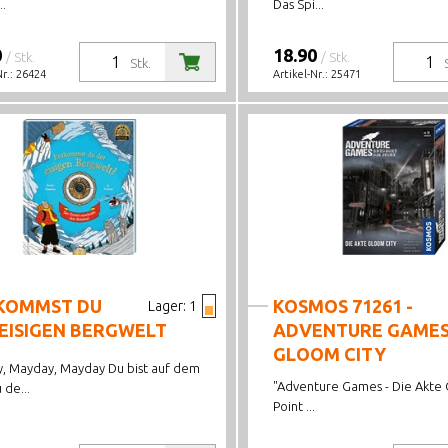
..
Das Spi...
0
18.90
/ Stk.
/ Stk.
Stk.
Nr.:
26424
Artikel-Nr.:
25471
KOMMST DU
KOSMOS 71261 -
Lager:
1
EISIGEN BERGWELT
ADVENTURE GAMES
GLOOM CITY
, Mayday, Mayday Du bist auf dem
"Adventure Games - Die Akte 
de...
Point ...