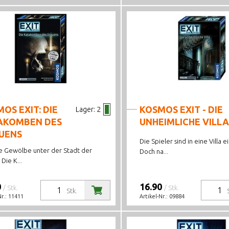
OS EXIT: DIE
KOSMOS EXIT - DIE
Lager:
2
AKOMBEN DES
UNHEIMLICHE VILLA
UENS
Die Spieler sind in eine Villa 
e Gewölbe unter der Stadt der
Doch na...
 Die K...
0
16.90
/ Stk.
/ Stk.
Stk.
Nr.:
11411
Artikel-Nr.:
09884