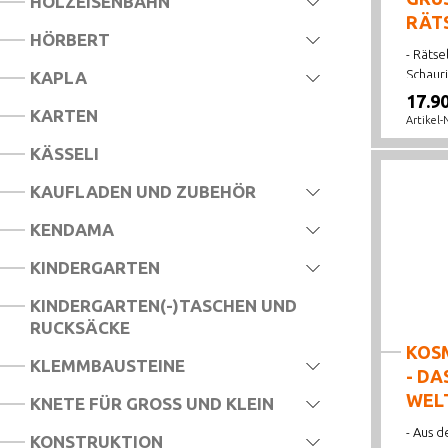
HOLZEISENBAHN
RÄT
HÖRBERT
- Rätse
Schaurig
KAPLA
17.9
KARTEN
Artikel-
KÄSSELI
KAUFLADEN UND ZUBEHÖR
KENDAMA
KINDERGARTEN
KINDERGARTEN(-)TASCHEN UND
RUCKSÄCKE
KOSM
KLEMMBAUSTEINE
- DA
WEL
KNETE FÜR GROSS UND KLEIN
- Aus d
KONSTRUKTION