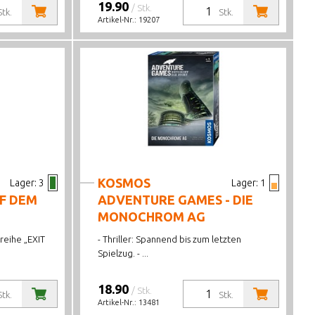
19.90
/ Stk.
Stk.
Stk.
Artikel-Nr.:
19207
KOSMOS
Lager:
3
Lager:
1
UF DEM
ADVENTURE GAMES - DIE
MONOCHROM AG
reihe „EXIT
- Thriller: Spannend bis zum letzten
Spielzug. - ...
18.90
/ Stk.
Stk.
Stk.
Artikel-Nr.:
13481