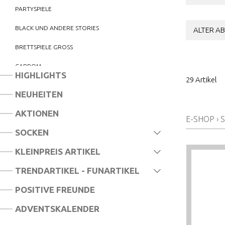
PARTYSPIELE
BLACK UND ANDERE STORIES
ALTER AB
BRETTSPIELE GROSS
CARROM
HIGHLIGHTS
29 Artikel
MAGNETSPIELE
NEUHEITEN
MEMORY UND LOTTO
AKTIONEN
E-SHOP
›
S
MONOPOLY
SOCKEN
TOP TRUMPS UND QUARTETT
KLEINPREIS ARTIKEL
DOMINO
TRENDARTIKEL - FUNARTIKEL
ESCAPE ROOM UND EXIT SPIELE
POSITIVE FREUNDE
ESCAPE PUZZLE UND TRICKBOXEN
ADVENTSKALENDER
GEDULDSPIELE