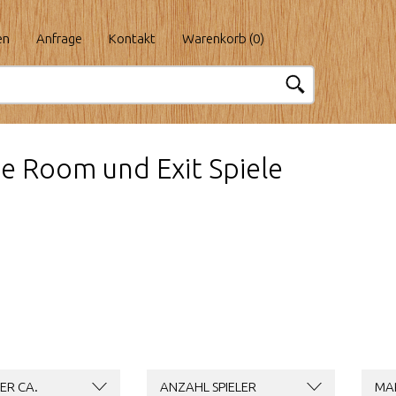
en
Anfrage
Kontakt
Warenkorb (
0
)
e Room und Exit Spiele
ER CA.
ANZAHL SPIELER
MA