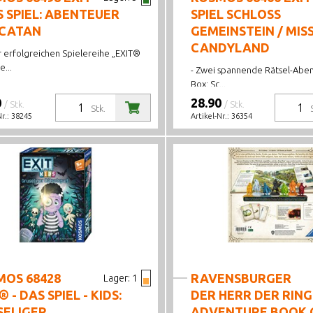
S SPIEL: ABENTEUER
SPIEL SCHLOSS
 CATAN
GEMEINSTEIN / MIS
CANDYLAND
r erfolgreichen Spielereihe „EXIT®
e...
- Zwei spannende Rätsel-Aben
Box: Sc...
0
28.90
/ Stk.
/ Stk.
Stk.
Nr.:
38245
Artikel-Nr.:
36354
MOS 68428
RAVENSBURGER
Lager:
1
® - DAS SPIEL - KIDS:
DER HERR DER RING
SELIGER
ADVENTURE BOOK