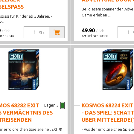
SELSPASS
Bei diesem spannenden Adve
Game erleben ...
lspass für Kinder ab 5 Jahren. -
-...
0
49.90
/ Stk.
/ Stk.
Stk.
Nr.:
32844
Artikel-Nr.:
30886
OS 68282 EXIT
KOSMOS 68224 EXIT
Lager:
3
S VERMÄCHTNIS DES
- DAS SPIEL: SCHAT
TREISENDEN
ÜBER MITTELERDE(
er erfolgreichen Spielereihe „EXIT®
- Aus der erfolgreichen Spiel