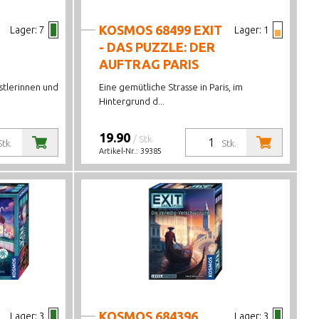
KOSMOS 68499 EXIT
Lager:
7
Lager:
1
- DAS PUZZLE: DER
AUFTRAG PARIS
nstlerinnen und
Eine gemütliche Strasse in Paris, im
Hintergrund d...
19.90
/ Stk.
Stk.
Stk.
Artikel-Nr.:
39385
KOSMOS 684396
Lager:
3
Lager:
3