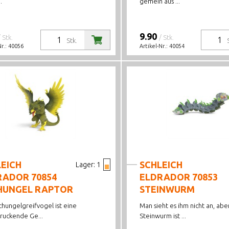
.
gemein aus ...
9.90
/ Stk.
/ Stk.
Stk.
Nr.:
40056
Artikel-Nr.:
40054
EICH
SCHLEICH
Lager:
1
RADOR 70854
ELDRADOR 70853
HUNGEL RAPTOR
STEINWURM
hungelgreifvogel ist eine
Man sieht es ihm nicht an, abe
ruckende Ge...
Steinwurm ist ...