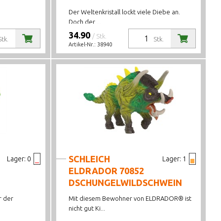
Der Weltenkristall lockt viele Diebe an.
Doch der ...
34.90
/ Stk.
Stk.
Stk.
Artikel-Nr.:
38940
SCHLEICH
Lager:
0
Lager:
1
ELDRADOR 70852
DSCHUNGELWILDSCHWEIN
r der
Mit diesem Bewohner von ELDRADOR® ist
nicht gut Ki...