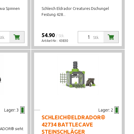
ava Spinnen
Schleich Eldrador Creatures Dschungel
Festung 428...
54.90
/ Stk.
Stk.
Stk.
Artikel-Nr.:
43830
Lager:
3
Lager:
2
SCHLEICH®ELDRADOR®
42734 BATTLECAVE
RADOR® sieht
STEINSCHLÄGER