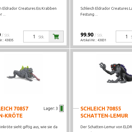
h Eldrador Creatures Eis Krabben
Schleich Eldrador Creatures L
 ...
Festung ...
0
99.90
/ Stk.
/ Stk.
Stk.
Nr.:
43835
Artikel-Nr.:
43831
EICH 70857
SCHLEICH 70855
Lager:
3
IN-KRÖTE
SCHATTEN-LEMUR
inkröte sieht giftig aus, wie sie da
Der Schatten-Lemur von ELD