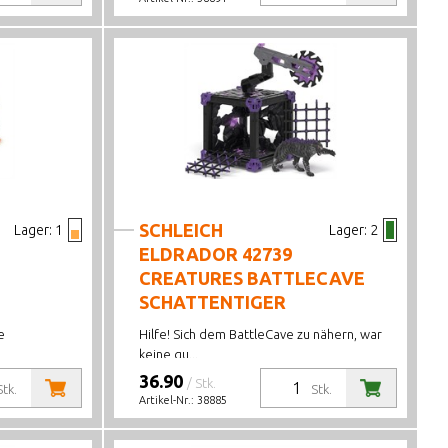
SCHLEICH
Lager:
1
Lager:
2
ELDRADOR 42739
CREATURES BATTLECAVE
SCHATTENTIGER
e
Hilfe! Sich dem BattleCave zu nähern, war
keine gu...
36.90
/ Stk.
Stk.
Stk.
Artikel-Nr.:
38885