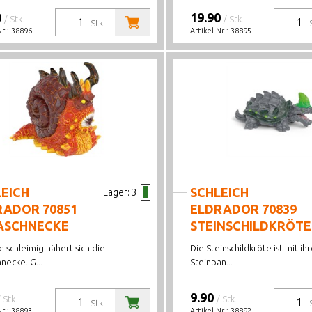
0
19.90
/ Stk.
/ Stk.
Stk.
Nr.:
38896
Artikel-Nr.:
38895
EICH
SCHLEICH
Lager:
3
RADOR 70851
ELDRADOR 70839
ASCHNECKE
STEINSCHILDKRÖTE
d schleimig nähert sich die
Die Steinschildkröte ist mit i
necke. G...
Steinpan...
9.90
/ Stk.
/ Stk.
Stk.
Nr.:
38893
Artikel-Nr.:
38892