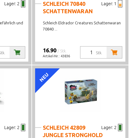
SCHLEICH 70840
Lager:
2
Lager:
1
SCHATTENWARAN
efährlich und
Schleich Eldrador Creatures Schattenwaran
70840 ...
16.90
/ Stk.
Stk.
Stk.
Artikel-Nr.:
43836
NEU
SCHLEICH 42809
Lager:
2
Lager:
2
JUNGLE STRONGHOLD