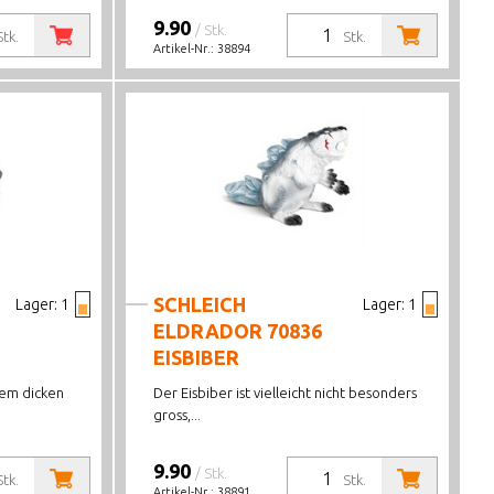
9.90
/ Stk.
Stk.
Stk.
Artikel-Nr.:
38894
SCHLEICH
Lager:
1
Lager:
1
ELDRADOR 70836
EISBIBER
hrem dicken
Der Eisbiber ist vielleicht nicht besonders
gross,...
9.90
/ Stk.
Stk.
Stk.
Artikel-Nr.:
38891