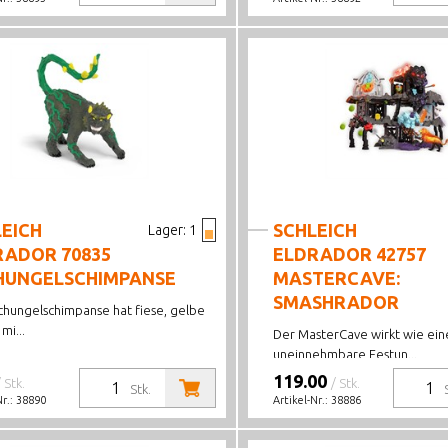
EICH
SCHLEICH
Lager:
1
RADOR 70835
ELDRADOR 42757
HUNGELSCHIMPANSE
MASTERCAVE:
SMASHRADOR
chungelschimpanse hat fiese, gelbe
mi...
Der MasterCave wirkt wie ein
uneinnehmbare Festun...
119.00
/ Stk.
/ Stk.
Stk.
Nr.:
38890
Artikel-Nr.:
38886