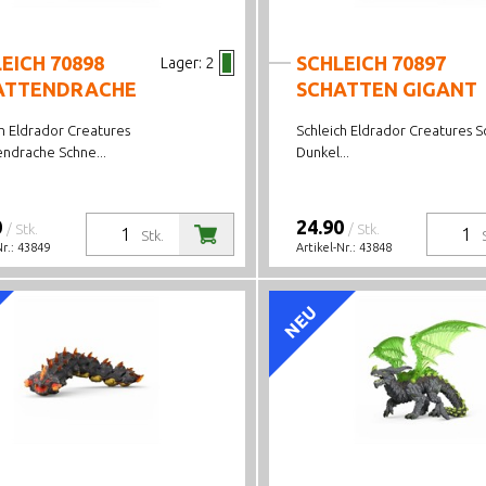
EICH 70898
SCHLEICH 70897
Lager:
2
ATTENDRACHE
SCHATTEN GIGANT
h Eldrador Creatures
Schleich Eldrador Creatures 
endrache Schne...
Dunkel...
0
24.90
/ Stk.
/ Stk.
Stk.
Nr.:
43849
Artikel-Nr.:
43848
NEU