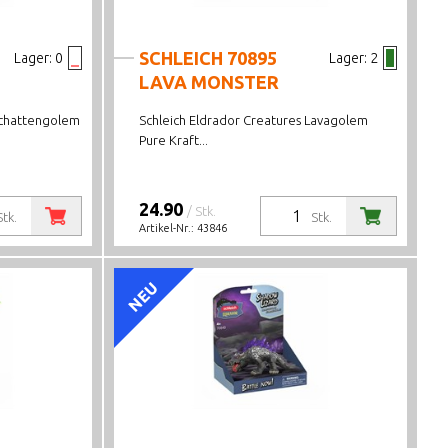
SCHLEICH 70895
Lager:
0
Lager:
2
LAVA MONSTER
Schattengolem
Schleich Eldrador Creatures Lavagolem
Pure Kraft...
24.90
/ Stk.
Stk.
Stk.
Artikel-Nr.:
43846
NEU