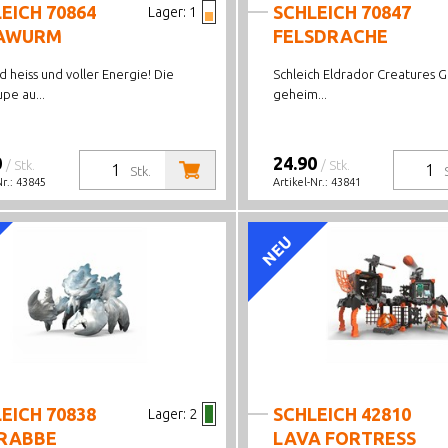
EICH 70864
SCHLEICH 70847
Lager:
1
AWURM
FELSDRACHE
 heiss und voller Energie! Die
Schleich Eldrador Creatures G
pe au...
geheim...
0
24.90
/ Stk.
/ Stk.
Stk.
Nr.:
43845
Artikel-Nr.:
43841
NEU
EICH 70838
SCHLEICH 42810
Lager:
2
KRABBE
LAVA FORTRESS