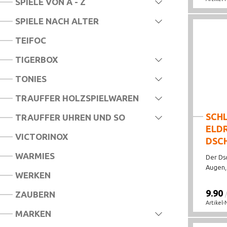
SPIELE VON A - Z
SPIELE NACH ALTER
TEIFOC
TIGERBOX
TONIES
TRAUFFER HOLZSPIELWAREN
SCHL
TRAUFFER UHREN UND SO
ELD
VICTORINOX
DSC
WARMIES
Der Ds
Augen, 
WERKEN
9.90
ZAUBERN
Artikel-
MARKEN