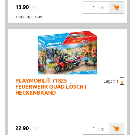
13.90
/ Stk.
Stk.
Artikel-Nr.:
36649
PLAYMOBIL® 71825
Lager:
1
FEUERWEHR QUAD LÖSCHT
HECKENBRAND
22.90
/ Stk.
Stk.