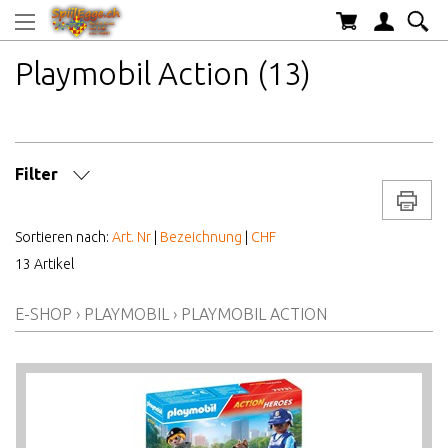
Playmobil Action (13)
Filter
Drucke
MARKE/HERSTELLER
Sortieren nach:
Art. Nr
|
Bezeichnung
|
CHF
13 Artikel
AB WELCHEM ALTER
E-SHOP
›
PLAYMOBIL
›
PLAYMOBIL ACTION
ALTER AB
PREIS VON BIS
LAGERBESTAND