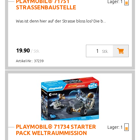
PLAYMOBIL® 71751
Lager:
1
STRASSENBAUSTELLE
Was ist denn hier auf der Strasse bloss los? Die b...
19.90
/ Stk.
Stk.
Artikel-Nr.:
37239
PLAYMOBIL® 71734 STARTER
Lager:
1
PACK WELTRAUMMISSION