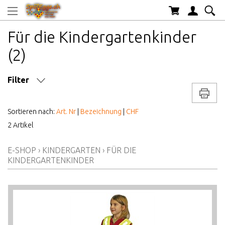
Für die Kindergartenkinder
(2)
Filter
Drucke
MARKE/HERSTELLER
Sortieren nach:
Art. Nr
|
Bezeichnung
|
CHF
2 Artikel
AB WELCHEM ALTER
E-SHOP
›
KINDERGARTEN
›
FÜR DIE
ALTER AB
KINDERGARTENKINDER
PREIS VON BIS
LAGERBESTAND