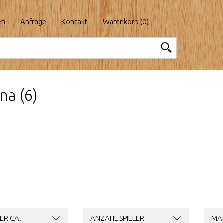
en
Anfrage
Kontakt
Warenkorb (
0
)
na (6)
ER CA.
ANZAHL SPIELER
MA