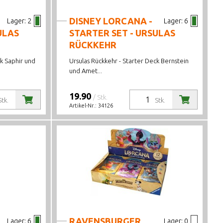
DISNEY LORCANA -
Lager:
2
Lager:
6
ULAS
STARTER SET - URSULAS
RÜCKKEHR
ck Saphir und
Ursulas Rückkehr - Starter Deck Bernstein
und Amet...
19.90
/ Stk.
Stk.
Stk.
Artikel-Nr.:
34126
RAVENSBURGER
Lager:
6
Lager:
0