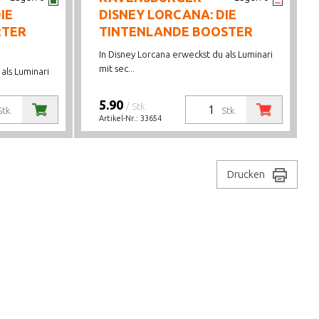
IE
DISNEY LORCANA: DIE
RTER
TINTENLANDE BOOSTER
In Disney Lorcana erweckst du als Luminari
mit sec...
als Luminari
5.90
/ Stk.
Stk.
Stk.
Artikel-Nr.:
33654
Drucken