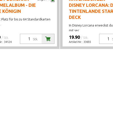
MELALBUM - DIE
DISNEY LORCANA: D
 KÖNIGIN
TINTENLANDE STA
DECK
t Platz für bis zu 64 Standardkarten
.
In Disney Lorcana erweckst du 
mit sec...
0
19.90
/ Stk.
/ Stk.
Stk.
Nr.:
34124
Artikel-Nr.:
33655