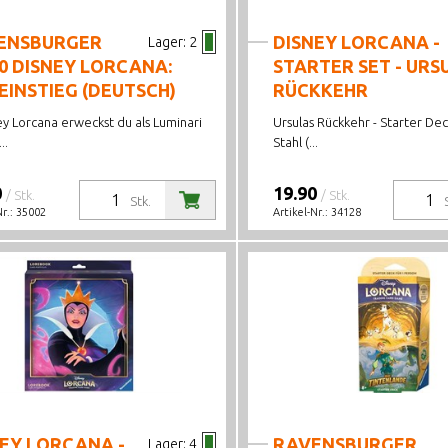
ENSBURGER
DISNEY LORCANA -
Lager:
2
0 DISNEY LORCANA:
STARTER SET - URS
EINSTIEG (DEUTSCH)
RÜCKKEHR
ey Lorcana erweckst du als Luminari
Ursulas Rückkehr - Starter De
..
Stahl (...
0
19.90
/ Stk.
/ Stk.
Stk.
Nr.:
35002
Artikel-Nr.:
34128
EY LORCANA -
RAVENSBURGER
Lager:
4