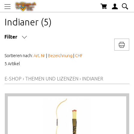
Indianer (5)
Filter
Drucke
MARKE/HERSTELLER
Sortieren nach:
Art. Nr
|
Bezeichnung
|
CHF
5 Artikel
AB WELCHEM ALTER
E-SHOP
›
THEMEN UND LIZENZEN
›
INDIANER
ALTER AB
PREIS VON BIS
LAGERBESTAND