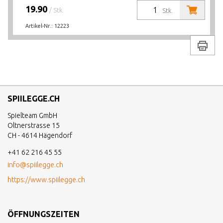
19.90
/ Stk.
Stk.
Artikel-Nr.:
12223
Drucke
SPIILEGGE.CH
Spielteam GmbH
Oltnerstrasse 15
CH - 4614 Hägendorf
+41 62 216 45 55
info@spiilegge.ch
https://www.spiilegge.ch
ÖFFNUNGSZEITEN