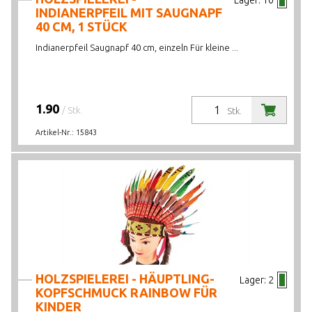
Lager:
10
INDIANERPFEIL MIT SAUGNAPF
40 CM, 1 STÜCK
Indianerpfeil Saugnapf 40 cm, einzeln Für kleine ...
1.90
/ Stk.
Stk.
Artikel-Nr.:
15843
HOLZSPIELEREI - HÄUPTLING-
Lager:
2
KOPFSCHMUCK RAINBOW FÜR
KINDER