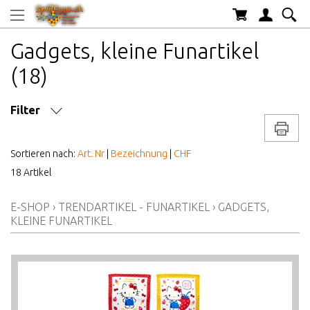
Gadgets, kleine Funartikel
(18)
Filter
Drucke
MARKE/HERSTELLER
Sortieren nach:
Art. Nr
|
Bezeichnung
|
CHF
18 Artikel
AB WELCHEM ALTER
E-SHOP
›
TRENDARTIKEL - FUNARTIKEL
›
GADGETS,
ALTER AB
KLEINE FUNARTIKEL
PREIS VON BIS
LAGERBESTAND