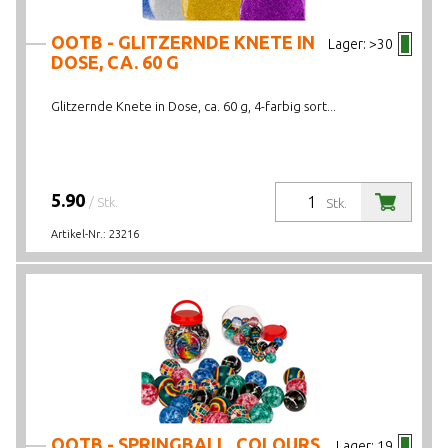
OOTB - GLITZERNDE KNETE IN
Lager:
>30
DOSE, CA. 60 G
Glitzernde Knete in Dose, ca. 60 g, 4-farbig sort...
5.90
/ Stk.
Stk.
Artikel-Nr.:
23216
OOTB - SPRINGBALL, COLOURS
Lager:
19