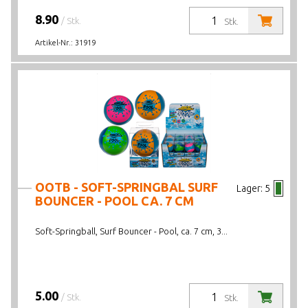
8.90
/ Stk.
Stk.
Artikel-Nr.:
31919
OOTB - SOFT-SPRINGBAL SURF
Lager:
5
BOUNCER - POOL CA. 7 CM
Soft-Springball, Surf Bouncer - Pool, ca. 7 cm, 3...
5.00
/ Stk.
Stk.