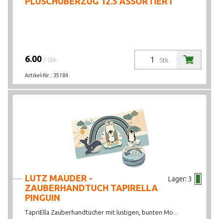
PLÜSCHÜBERZUG 12.5 ASSORTIERT
6.00
/ Stk.
Stk.
Artikel-Nr.:
35184
LUTZ MAUDER -
Lager:
3
ZAUBERHANDTUCH TAPIRELLA
PINGUIN
TapriElla Zauberhandtücher mit lustigen, bunten Mo...