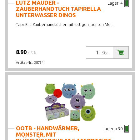
LUTZ MAUDER -
Lager:
4
ZAUBERHANDTUCH TAPIRELLA
UNTERWASSER DINOS
TapriElla Zauberhandtücher mit lustigen, bunten Mo...
8.90
/ Stk.
Stk.
Artikel-Nr.:
38754
OOTB - HANDWÄRMER,
Lager:
>30
MONSTER, MIT