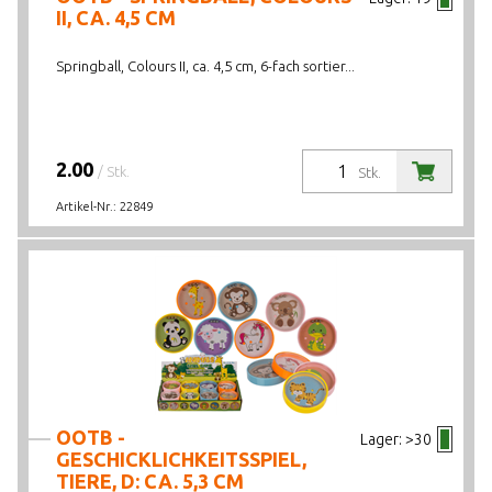
II, CA. 4,5 CM
Springball, Colours II, ca. 4,5 cm, 6-fach sortier...
2.00
/ Stk.
Stk.
Artikel-Nr.:
22849
OOTB -
Lager:
>30
GESCHICKLICHKEITSSPIEL,
TIERE, D: CA. 5,3 CM