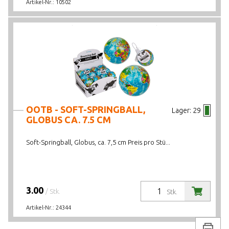
Artikel-Nr.:
10502
OOTB - SOFT-SPRINGBALL,
Lager:
29
GLOBUS CA. 7.5 CM
Soft-Springball, Globus, ca. 7,5 cm Preis pro Stü...
3.00
/ Stk.
Stk.
Artikel-Nr.:
24344
Drucke