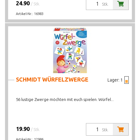
24.90
/ Stk.
Stk.
Artikel-Nr.:
16983
SCHMIDT WÜRFELZWERGE
Lager:
1
56 lustige Zwerge möchten mit euch spielen. Würfel...
19.90
/ Stk.
Stk.
Artikel-Nr.:
12986