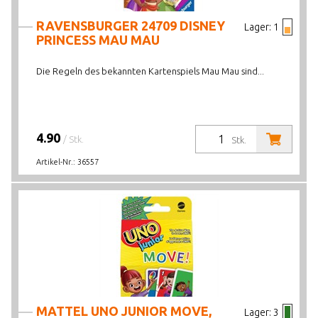
RAVENSBURGER 24709 DISNEY
Lager:
1
PRINCESS MAU MAU
Die Regeln des bekannten Kartenspiels Mau Mau sind...
4.90
/ Stk.
Stk.
Artikel-Nr.:
36557
MATTEL UNO JUNIOR MOVE,
Lager:
3