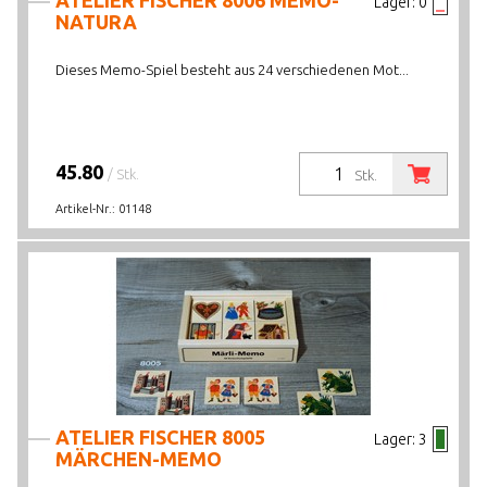
ATELIER FISCHER 8006 MEMO-
Lager:
0
NATURA
Dieses Memo-Spiel besteht aus 24 verschiedenen Mot...
45.80
/ Stk.
Stk.
Artikel-Nr.:
01148
ATELIER FISCHER 8005
Lager:
3
MÄRCHEN-MEMO