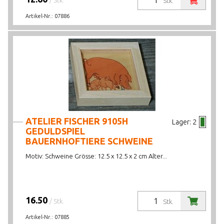
/ Stk.
Stk.
Artikel-Nr.:
07886
ATELIER FISCHER 9105H
Lager:
2
GEDULDSPIEL
BAUERNHOFTIERE SCHWEINE
Motiv: Schweine Grösse: 12.5 x 12.5 x 2 cm Alter...
16.50
/ Stk.
Stk.
Artikel-Nr.:
07885