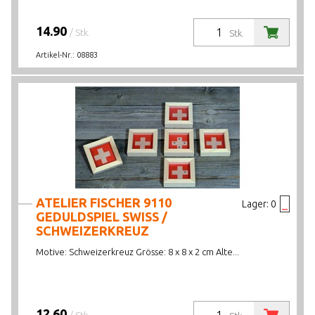
14.90
/ Stk.
Stk.
Artikel-Nr.:
08883
ATELIER FISCHER 9110
Lager:
0
GEDULDSPIEL SWISS /
SCHWEIZERKREUZ
Motive: Schweizerkreuz Grösse: 8 x 8 x 2 cm Alte...
12.60