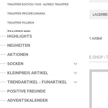
TRAUFFER EDITION 1938 - ALFRED TRAUFFER
TRAUFFER PROSPECIARARA
LAGERBE
TRAUFFER FIGUREN
TRAUFFER MINI
HIGHLIGHTS
1 Artikel
TRAUFFER WALDTIERE
NEUHEITEN
TRAUFFER WILDE TIERE
AKTIONEN
E-SHOP
›
TRAUFFER MAGNETE
SOCKEN
TRAUFFER BÜCHER
KLEINPREIS ARTIKEL
TRAUFFER RÖSSLI HÜ
TRENDARTIKEL - FUNARTIKEL
TRAUFFER ZUBEHÖR
POSITIVE FREUNDE
PILGRAM BIEGEPUPPEN
ADVENTSKALENDER