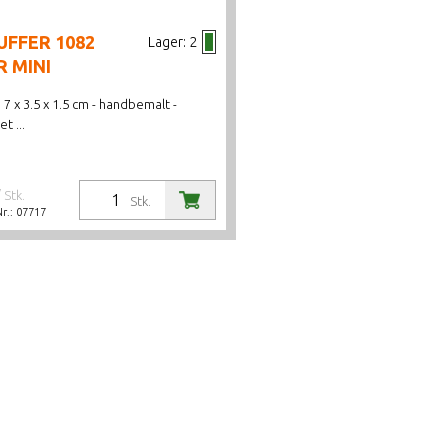
UFFER 1082
Lager:
2
R MINI
 7 x 3.5 x 1.5 cm - handbemalt -
t ...
/ Stk.
Stk.
Nr.:
07717