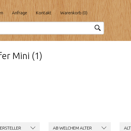
en
Anfrage
Kontakt
Warenkorb (
0
)
fer Mini (1)
ERSTELLER
AB WELCHEM ALTER
ALT