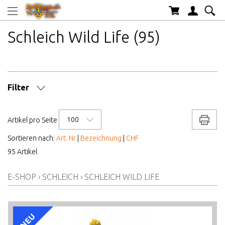
Schleich Wild Life (95)
Filter
MARKE/HERSTELLER
100
Drucke
Artikel pro Seite
AB WELCHEM ALTER
Sortieren nach:
Art. Nr
|
Bezeichnung
|
CHF
95 Artikel
ALTER AB
E-SHOP
›
SCHLEICH
›
SCHLEICH WILD LIFE
PREIS VON BIS
AKTIONEN/NEUHEITEN/HIGHLIGHTS
NEU