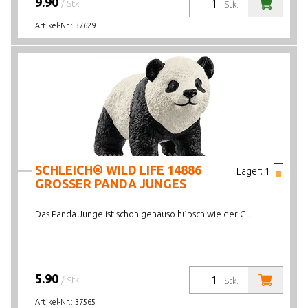
9.90
/ Stk.
Stk.
Artikel-Nr.:
37629
SCHLEICH® WILD LIFE 14886
Lager:
1
GROSSER PANDA JUNGES
Das Panda Junge ist schon genauso hübsch wie der G...
5.90
/ Stk.
Stk.
Artikel-Nr.:
37565