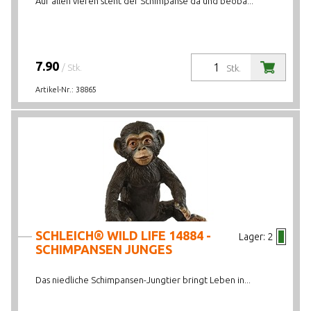
Auf allen vieren steht der Schimpanse da und beoba...
7.90
/ Stk.
Stk.
Artikel-Nr.:
38865
SCHLEICH® WILD LIFE 14884 -
Lager:
2
SCHIMPANSEN JUNGES
Das niedliche Schimpansen-Jungtier bringt Leben in...