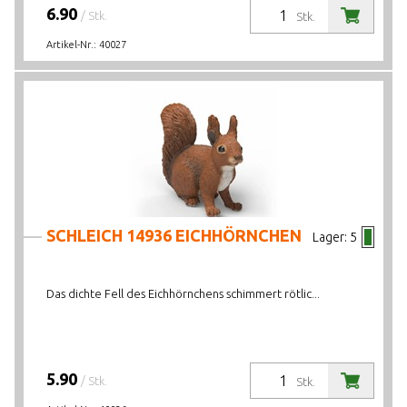
6.90
/ Stk.
Stk.
Artikel-Nr.:
40027
SCHLEICH 14936 EICHHÖRNCHEN
Lager:
5
Das dichte Fell des Eichhörnchens schimmert rötlic...
5.90
/ Stk.
Stk.