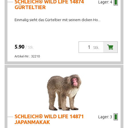
SCHLEICH® WILD LIFE 14874
Lager:
4
GÜRTELTIER
Einmalig sieht das Gürteltier mit seinem dicken Ho...
5.90
/ Stk.
Stk.
Artikel-Nr.:
32210
SCHLEICH® WILD LIFE 14871
Lager:
3
JAPANMAKAK