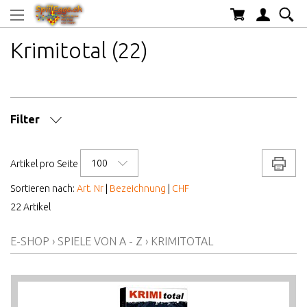
Krimitotal (22)
Filter
SPIELDAUER CA.
100
Drucke
Artikel pro Seite
ANZAHL SPIELER
Sortieren nach:
Art. Nr
|
Bezeichnung
|
CHF
22 Artikel
MARKE/HERSTELLER
E-SHOP
›
SPIELE VON A - Z
›
KRIMITOTAL
AB WELCHEM ALTER
ALTER AB