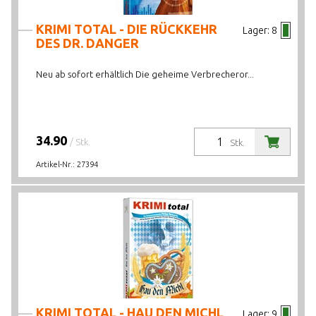
KRIMI TOTAL - DIE RÜCKKEHR
Lager:
8
DES DR. DANGER
Neu ab sofort erhältlich Die geheime Verbrecheror...
34.90
/ Stk.
Stk.
Artikel-Nr.:
27394
KRIMI TOTAL - HAU DEN MICHL
Lager:
9