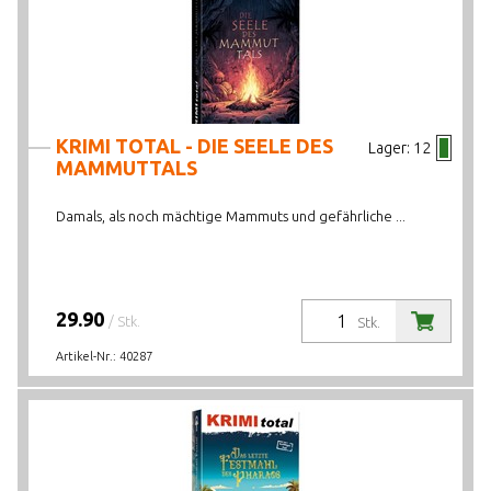
PREIS VON BIS
LAGERBESTAND
KRIMI TOTAL - DIE SEELE DES
Lager:
12
MAMMUTTALS
Damals, als noch mächtige Mammuts und gefährliche ...
29.90
/ Stk.
Stk.
Artikel-Nr.:
40287