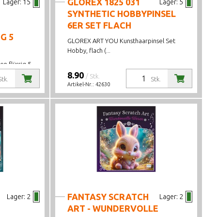
GLOREX 1825 031
Lager:
15
Lager:
5
SYNTHETIC HOBBYPINSEL
6ER SET FLACH
G 5
GLOREX ART YOU Kunsthaarpinsel Set
Hobby, flach (...
en flüssig 5
8.90
/ Stk.
Stk.
Stk.
Artikel-Nr.:
42630
FANTASY SCRATCH
Lager:
2
Lager:
2
ART - WUNDERVOLLE