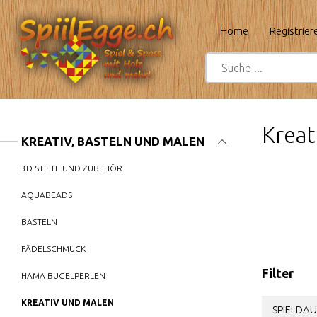
Home
Registrier
Kreat
KREATIV, BASTELN UND MALEN
3D STIFTE UND ZUBEHÖR
AQUABEADS
BASTELN
FÄDELSCHMUCK
Filter
HAMA BÜGELPERLEN
KREATIV UND MALEN
SPIELDAU