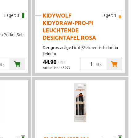
KIDYWOLF
Lager:
3
Lager:
1
KIDYDRAW-PRO-PI
LEUCHTENDE
a Prickel-Sets
DESIGNTAFEL ROSA
Der grossartige Licht-/Zeichentisch darf in
keinem...
44.90
/ Stk.
Stk.
Stk.
Artikel-Nr.:
43993