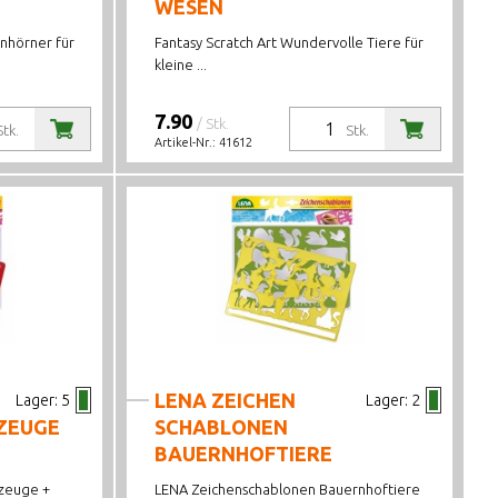
WESEN
inhörner für
Fantasy Scratch Art Wundervolle Tiere für
kleine ...
7.90
/ Stk.
Stk.
Stk.
Artikel-Nr.:
41612
LENA ZEICHEN
Lager:
5
Lager:
2
ZEUGE
SCHABLONEN
BAUERNHOFTIERE
zeuge +
LENA Zeichenschablonen Bauernhoftiere