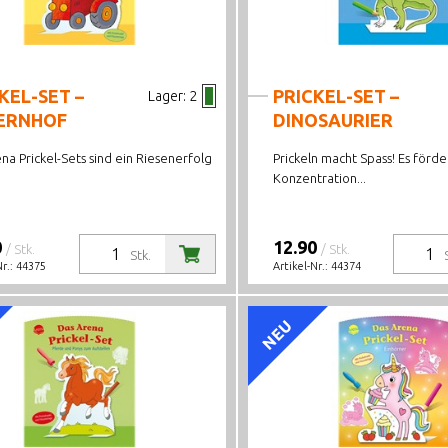
KEL-SET –
PRICKEL-SET –
Lager:
2
ERNHOF
DINOSAURIER
na Prickel-Sets sind ein Riesenerfolg
Prickeln macht Spass! Es förde
Konzentration...
0
12.90
/ Stk.
/ Stk.
Stk.
Nr.:
44375
Artikel-Nr.:
44374
NEU