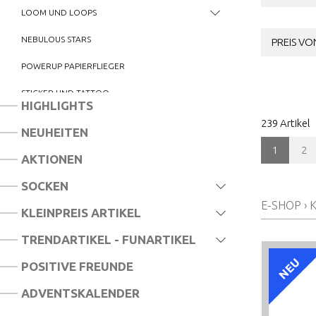
LOOM UND LOOPS
NEBULOUS STARS
PREIS VON
POWERUP PAPIERFLIEGER
STICKER UND TATTOO
HIGHLIGHTS
STICKY MOSAICS
239 Artikel
NEUHEITEN
WEBRAHMEN
1
2
AKTIONEN
SCHREIBWAREN UND ZUBEHÖR
SOCKEN
HANDARBEITSSET
E-SHOP
›
K
KLEINPREIS ARTIKEL
TRENDARTIKEL - FUNARTIKEL
NEU
POSITIVE FREUNDE
ADVENTSKALENDER