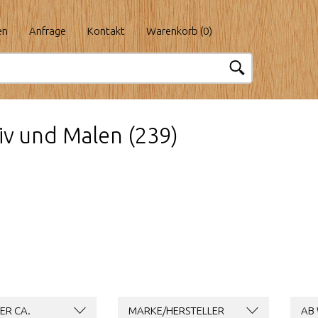
en
Anfrage
Kontakt
Warenkorb (
0
)
iv und Malen (239)
ER CA.
MARKE/HERSTELLER
AB