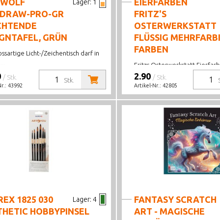
YWOLF
EIERFARBEN
Lager:
1
YDRAW-PRO-GR
FRITZ'S
CHTENDE
OSTERWERKSTATT
IGNTAFEL, GRÜN
FLÜSSIG MEHRFARBI
FARBEN
ssartige Licht-/Zeichentisch darf in
..
Fritzs Osterwerkstatt Eierfarb
0
Farben ...
2.90
/ Stk.
/ Stk.
Stk.
Nr.:
43992
Artikel-Nr.:
42805
EX 1825 030
FANTASY SCRATCH
Lager:
4
THETIC HOBBYPINSEL
ART - MAGISCHE