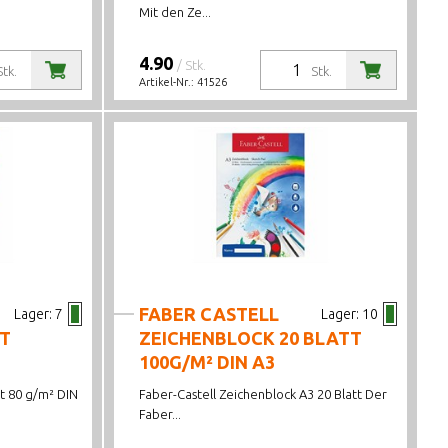
Mit den Ze...
4.90
/ Stk.
Stk.
Stk.
Artikel-Nr.:
41526
FABER CASTELL
Lager:
7
Lager:
10
T
ZEICHENBLOCK 20 BLATT
100G/M² DIN A3
tt 80 g/m² DIN
Faber-Castell Zeichenblock A3 20 Blatt Der
Faber...