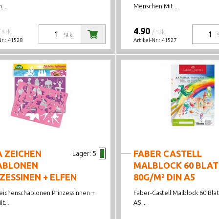
...
Menschen Mit ...
4.90
/ Stk.
/ Stk.
Stk.
Nr.:
41528
Artikel-Nr.:
41527
A ZEICHEN
FABER CASTELL
Lager:
5
ABLONEN
MALBLOCK 60 BLAT
ZESSINEN + ELFEN
80G/M² DIN A5
eichenschablonen Prinzessinnen +
Faber-Castell Malblock 60 Bla
t...
A5 ...