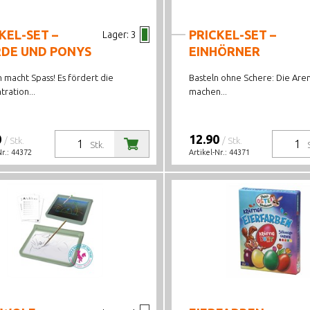
KEL-SET –
PRICKEL-SET –
Lager:
3
RDE UND PONYS
EINHÖRNER
n macht Spass! Es fördert die
Basteln ohne Schere: Die Aren
ration...
machen...
0
12.90
/ Stk.
/ Stk.
Stk.
Nr.:
44372
Artikel-Nr.:
44371