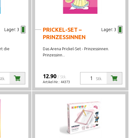
PRICKEL-SET –
Lager:
3
Lager:
3
PRINZESSINNEN
rt die
Das Arena Prickel-Set - Prinzessinnen.
Prinzessinn...
12.90
/ Stk.
Stk.
Stk.
Artikel-Nr.:
44373