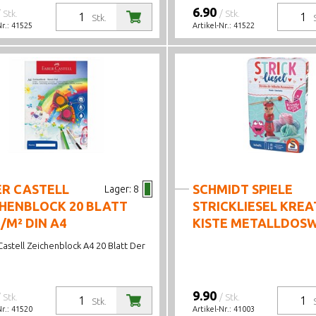
6.90
/ Stk.
/ Stk.
Stk.
Nr.:
41525
Artikel-Nr.:
41522
ER CASTELL
SCHMIDT SPIELE
Lager:
8
CHENBLOCK 20 BLATT
STRICKLIESEL KREA
/M² DIN A4
KISTE METALLDOS
astell Zeichenblock A4 20 Blatt Der
9.90
/ Stk.
/ Stk.
Stk.
Nr.:
41520
Artikel-Nr.:
41003