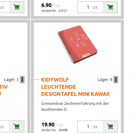
6.90
/ Stk.
Stk.
Stk.
Artikel-Nr.:
41521
KIDYWOLF
Lager:
3
Lager:
4
TIV
LEUCHTENDE
W
DESIGNTAFEL MINI KAWAII
Grenzenlose Zeichenerfahrung mit der
leuchtenden D...
19.90
/ Stk.
Stk.
Stk.
Artikel-Nr.:
40488