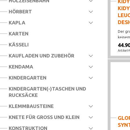
HOLZEISENBAHN
KID
KID
HÖRBERT
LEU
DES
KAPLA
Der gro
KARTEN
keinem.
KÄSSELI
44.9
Artikel-
KAUFLADEN UND ZUBEHÖR
KENDAMA
KINDERGARTEN
KINDERGARTEN(-)TASCHEN UND
RUCKSÄCKE
KLEMMBAUSTEINE
KNETE FÜR GROSS UND KLEIN
GLOR
SYN
KONSTRUKTION