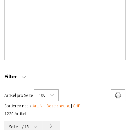
Filter
SPIELDAUER CA.
100
Drucke
Artikel pro Seite
ANZAHL SPIELER
Sortieren nach:
Art. Nr
|
Bezeichnung
|
CHF
1220 Artikel
MARKE/HERSTELLER
Seite 1 / 13