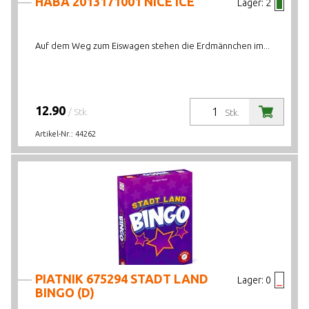
HABA 2013171001 NICE ICE
Lager:
2
Auf dem Weg zum Eiswagen stehen die Erdmännchen im...
12.90
/ Stk.
Stk.
Artikel-Nr.:
44262
PIATNIK 675294 STADT LAND
Lager:
0
BINGO (D)