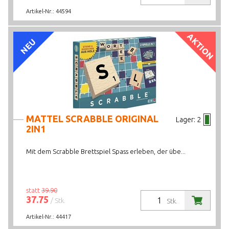
Artikel-Nr.:
44594
AKTION
NEU
MATTEL SCRABBLE ORIGINAL
Lager:
2
2IN1
Mit dem Scrabble Brettspiel Spass erleben, der übe...
statt
39.90
37.75
/ Stk.
Stk.
Artikel-Nr.:
44417