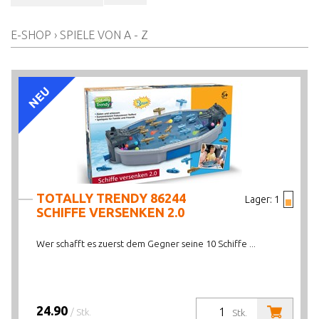
AB WELCHEM ALTER
E-SHOP
›
SPIELE VON A - Z
ALTER AB
PREIS VON BIS
NEU
AKTIONEN/NEUHEITEN/HIGHLIGHTS
LAGERBESTAND
TOTALLY TRENDY 86244
Lager:
1
SCHIFFE VERSENKEN 2.0
Wer schafft es zuerst dem Gegner seine 10 Schiffe ...
24.90
/ Stk.
Stk.