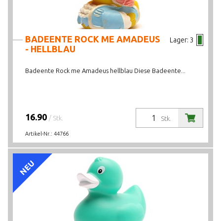
BADEENTE ROCK ME AMADEUS
Lager:
3
- HELLBLAU
Badeente Rock me Amadeus hellblau Diese Badeente...
16.90
/ Stk.
Stk.
Artikel-Nr.:
44766
NEU