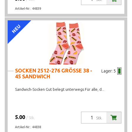
Artikel-Nr.:
44839
NEU
SOCKEN 2512-276 GRÖSSE 38 -
Lager:
5
45 SANDWICH
Sandwich-Socken Gut belegt unterwegs Für alle, d...
5.00
/ Stk.
Stk.
Artikel-Nr.:
44838