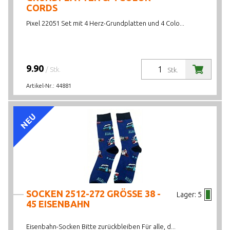
CORDS
Pixel 22051 Set mit 4 Herz-Grundplatten und 4 Colo...
9.90
/ Stk.
Stk.
Artikel-Nr.:
44881
NEU
SOCKEN 2512-272 GRÖSSE 38 -
Lager:
5
45 EISENBAHN
Eisenbahn-Socken Bitte zurückbleiben Für alle, d...