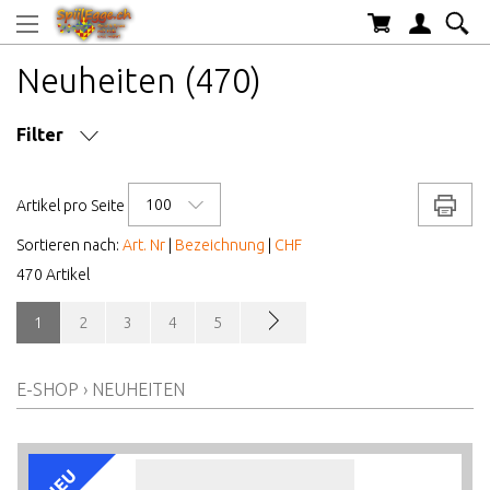
Neuheiten (470)
Filter
SPIELDAUER CA.
100
Drucke
Artikel pro Seite
ANZAHL SPIELER
Sortieren nach:
Art. Nr
|
Bezeichnung
|
CHF
470 Artikel
MARKE/HERSTELLER
1
2
3
4
5
AB WELCHEM ALTER
E-SHOP
›
NEUHEITEN
ALTER AB
PREIS VON BIS
NEU