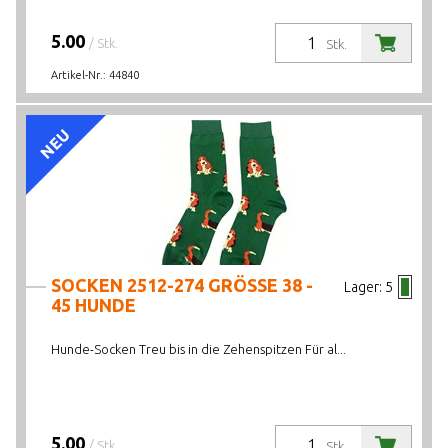
5.00
/ Stk.
Stk.
Artikel-Nr.:
44840
NEU
SOCKEN 2512-274 GRÖSSE 38 -
Lager:
5
45 HUNDE
Hunde-Socken Treu bis in die Zehenspitzen Für al...
5.00
/ Stk.
Stk.