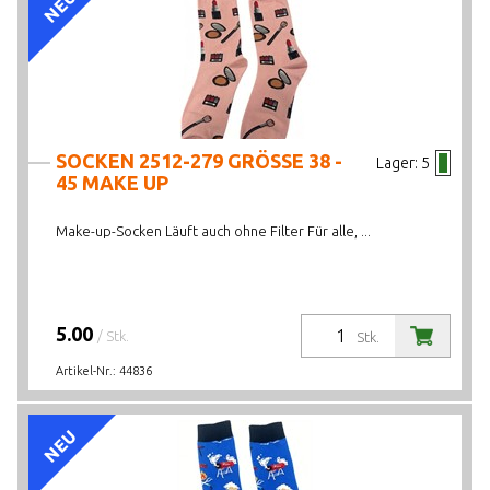
NEU
SOCKEN 2512-279 GRÖSSE 38 -
Lager:
5
45 MAKE UP
Make-up-Socken Läuft auch ohne Filter Für alle, ...
5.00
/ Stk.
Stk.
Artikel-Nr.:
44836
NEU