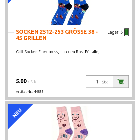
SOCKEN 2512-253 GRÖSSE 38 -
Lager:
5
45 GRILLEN
Grill-Socken Einer muss ja an den Rost Für alle,...
5.00
/ Stk.
Stk.
Artikel-Nr.:
44835
NEU