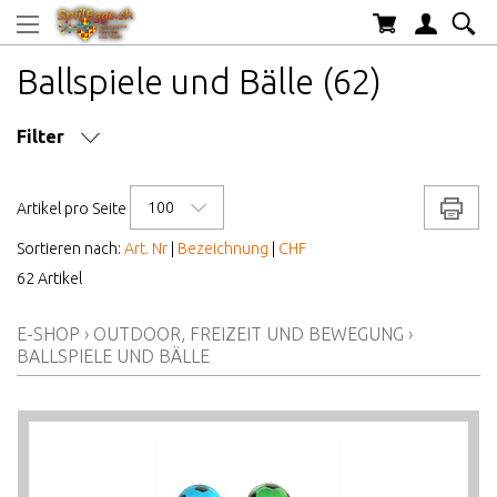
Ballspiele und Bälle (62)
Filter
MARKE/HERSTELLER
100
Drucke
Artikel pro Seite
AB WELCHEM ALTER
Sortieren nach:
Art. Nr
|
Bezeichnung
|
CHF
62 Artikel
ALTER AB
E-SHOP
›
OUTDOOR, FREIZEIT UND BEWEGUNG
›
BALLSPIELE UND BÄLLE
PREIS VON BIS
AKTIONEN/NEUHEITEN/HIGHLIGHTS
LAGERBESTAND