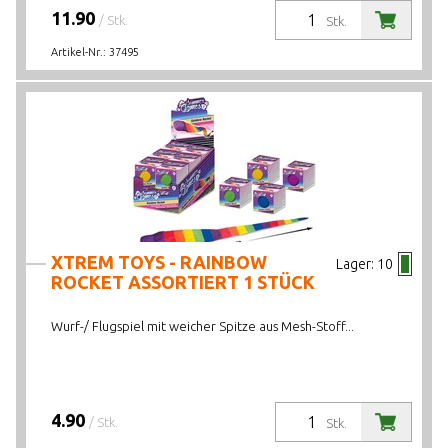
11.90
/ Stk.
Stk.
Artikel-Nr.:
37495
XTREM TOYS - RAINBOW
Lager:
10
ROCKET ASSORTIERT 1 STÜCK
Wurf-/ Flugspiel mit weicher Spitze aus Mesh-Stoff...
4.90
/ Stk.
Stk.