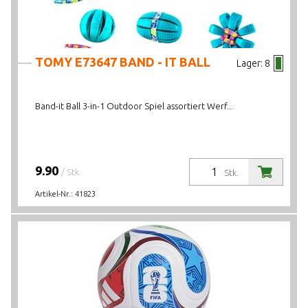
TOMY E73647 BAND - IT BALL
Lager:
8
Band-it Ball 3-in-1 Outdoor Spiel assortiert Werf...
9.90
/ Stk.
Stk.
Artikel-Nr.:
41823