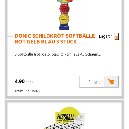
DONIC SCHILDKRÖT SOFTBÄLLE
Lager:
1
ROT GELB BLAU 3 STÜCK
3 Softbälle (rot, gelb, blau, Ø 7cm) aus PU Schaum...
4.90
/ Stk.
Stk.
Artikel-Nr.:
35879