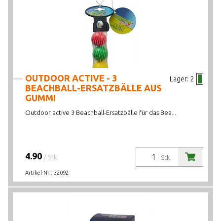
OUTDOOR ACTIVE - 3
Lager:
2
BEACHBALL-ERSATZBÄLLE AUS
GUMMI
Outdoor active 3 Beachball-Ersatzbälle für das Bea...
4.90
/ Stk.
Stk.
Artikel-Nr.:
32092