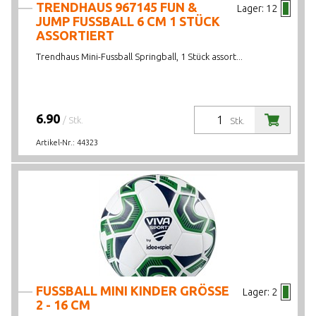
TRENDHAUS 967145 FUN &
Lager:
12
JUMP FUSSBALL 6 CM 1 STÜCK
ASSORTIERT
Trendhaus Mini-Fussball Springball, 1 Stück assort...
6.90
/ Stk.
Stk.
Artikel-Nr.:
44323
FUSSBALL MINI KINDER GRÖSSE
Lager:
2
2 - 16 CM