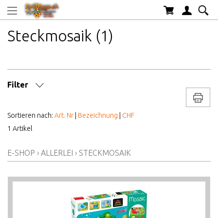
Steckmosaik (1)
Filter
Drucke
MARKE/HERSTELLER
Sortieren nach:
Art. Nr
|
Bezeichnung
|
CHF
1 Artikel
AB WELCHEM ALTER
E-SHOP
›
ALLERLEI
›
STECKMOSAIK
ALTER AB
PREIS VON BIS
LAGERBESTAND