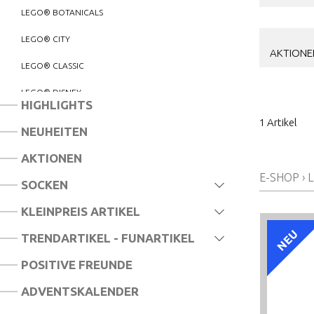
LEGO® BOTANICALS
LEGO® CITY
AKTIONE
LEGO® CLASSIC
LEGO® DISNEY
HIGHLIGHTS
LEGO® BLUEY
1 Artikel
NEUHEITEN
LEGO® CREATOR
AKTIONEN
LEGO® DREAMZZZ
E-SHOP
›
SOCKEN
LEGO® DUPLO®
KLEINPREIS ARTIKEL
LEGO® EDITIONS
NEU
TRENDARTIKEL - FUNARTIKEL
LEGO® FRIENDS
POSITIVE FREUNDE
LEGO® GABBY'S DOLLHOUSE
ADVENTSKALENDER
LEGO® HARRY POTTER™