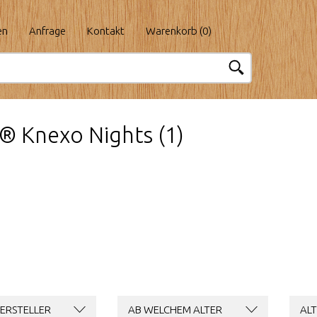
en
Anfrage
Kontakt
Warenkorb (
0
)
 Knexo Nights (1)
ERSTELLER
AB WELCHEM ALTER
ALT