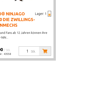
O® NINJAGO
Lager:
1
0 DIE ZWILLINGS-
ANMECHS
 und Fans ab 12 Jahren können ihre
NIN...
00
/ Stk.
Stk.
Nr.:
43558