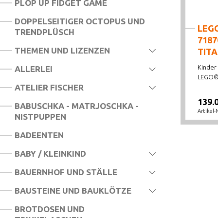
PLOP UP FIDGET GAME
LEGO® DIVERSES
DOPPELSEITIGER OCTOPUS UND
LEG
TRENDPLÜSCH
LEGO® ICONS
7187
THEMEN UND LIZENZEN
LEGO® IDEAS
TIT
Kinder
ALLERLEI
LEGO® JURASSIC WORLD
LEGO® 
ATELIER FISCHER
LEGO® MARVEL SUPER HEROES
139.
BABUSCHKA - MATRJOSCHKA -
LEGO® MINECRAFT
Artikel-
NISTPUPPEN
LEGO® FORTNITE®
BADEENTEN
LEGO® HORIZON
BABY / KLEINKIND
LEGO® MINIFIGURES
BAUERNHOF UND STÄLLE
LEGO® KNEXO NIGHTS
BAUSTEINE UND BAUKLÖTZE
LEGO® MINIONS
BROTDOSEN UND
LEGO® NINJAGO