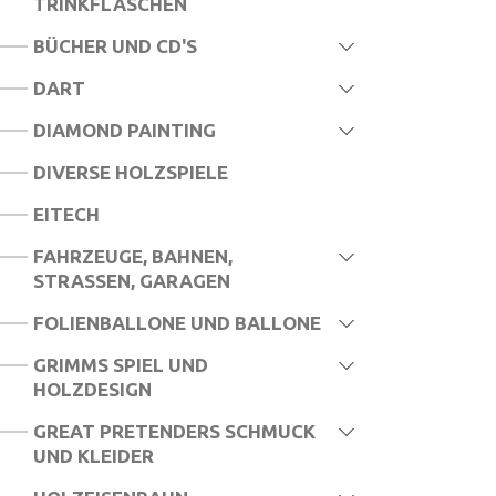
TRINKFLASCHEN
LEGO® ONE PIECE
BÜCHER UND CD'S
LEGO® SONIC
DART
LEGO® SPEED CHAMPIONS
DIAMOND PAINTING
LEGO® STAR WARS
DIVERSE HOLZSPIELE
LEGO® SUPER MARIO
EITECH
LEGO® TECHNIC
FAHRZEUGE, BAHNEN,
STRASSEN, GARAGEN
LEGO® WEDNESDAY
FOLIENBALLONE UND BALLONE
LEGO® WICKED
GRIMMS SPIEL UND
LEGO® POKÉMON
HOLZDESIGN
GREAT PRETENDERS SCHMUCK
UND KLEIDER