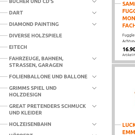
BÜCHER UND CD'S
SAM
FUG
SCHWEIZ, SUISSE, SVIZZERA, SWISS
DART
MON
WEIHNACHTEN
DIAMOND PAINTING
FAC
BLUEY
DIVERSE HOLZSPIELE
Fuggler
Achtung
LITTLE LIVE PETS MAMA SURPRISES
EITECH
16.9
Artikel-
DISNEY STITCH UND ANGEL
FAHRZEUGE, BAHNEN,
STRASSEN, GARAGEN
MONCHHICHI
FOLIENBALLONE UND BALLONE
GRIMMS SPIEL UND
HOLZDESIGN
GREAT PRETENDERS SCHMUCK
UND KLEIDER
HOLZEISENBAHN
LUC
EMM