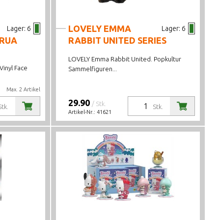
LOVELY EMMA
Lager:
6
Lager:
6
 RUA
RABBIT UNITED SERIES
LOVELY Emma Rabbit United. Popkultur
inyl Face
Sammelfiguren...
Max. 2 Artikel
29.90
/ Stk.
Stk.
Stk.
Artikel-Nr.:
41621