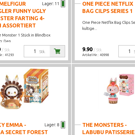
MELFIGUR
ONE PIECE NETFLIX
Lager:
11
GLER FUNNY UGLY
BAG CILPS SERIES 1
STER FARTING 4-
One Piece Netflix Bag Clips Se
H ASSORTIERT
kultige...
 Monster 1 Stück in Blindbox
: Den...
0
9.90
/ Stk.
/ Stk.
Stk.
Nr.:
41293
Artikel-Nr.:
40998
KY EMMA -
THE MONSTERS -
Lager:
8
A SECRET FOREST
LABUBU PATISSERIE