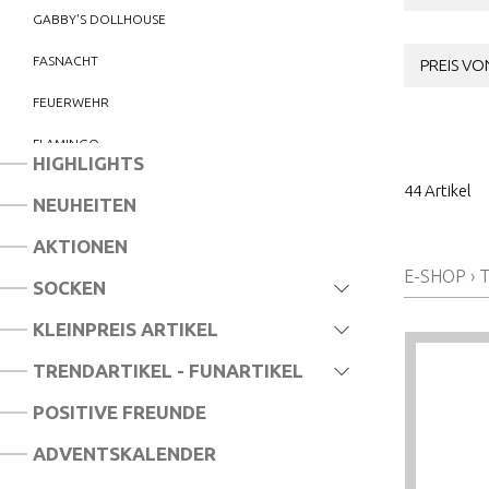
GABBY'S DOLLHOUSE
FASNACHT
PREIS VON
FEUERWEHR
FLAMINGO
HIGHLIGHTS
FREAK MARBLES
44 Artikel
NEUHEITEN
FROZEN
AKTIONEN
SAMMELFIGUREN
E-SHOP
›
SOCKEN
FURREAL
KLEINPREIS ARTIKEL
FUSSBALL
TRENDARTIKEL - FUNARTIKEL
GEBURTSTAG
POSITIVE FREUNDE
HARRY POTTER
ADVENTSKALENDER
INDIANER