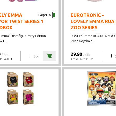
ELY EMMA
EUROTRONIC -
Lager:
6
OR TWIST SERIES 1
LOVELY EMMA RUA
NDBOX
ZOO SERIES
Emma Plüschfigur Party Edition
LOVELY Emma RUA RUA ZOO V
x D...
Plush Keychain ...
0
29.90
/ Stk.
/ Stk.
Stk.
Nr.:
42833
Artikel-Nr.:
41801