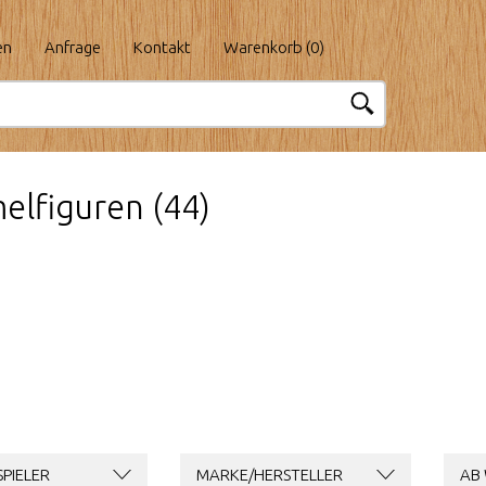
en
Anfrage
Kontakt
Warenkorb (
0
)
lfiguren (44)
PIELER
MARKE/HERSTELLER
AB