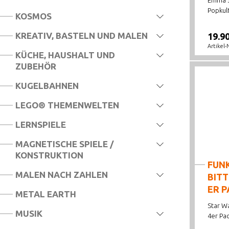
Emma S
Popkul
KOSMOS
KREATIV, BASTELN UND MALEN
19.9
Artikel-
KÜCHE, HAUSHALT UND
ZUBEHÖR
KUGELBAHNEN
LEGO® THEMENWELTEN
LERNSPIELE
MAGNETISCHE SPIELE /
KONSTRUKTION
FUN
MALEN NACH ZAHLEN
BITT
ER P
METAL EARTH
Star W
MUSIK
4er Pac