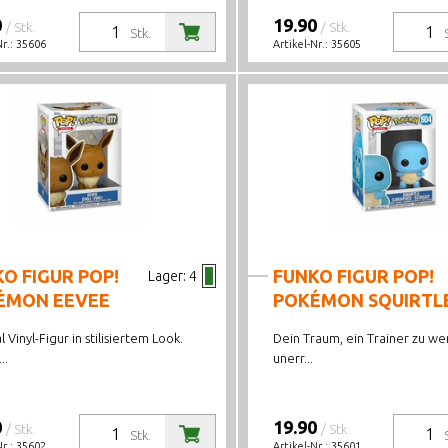
0
19.90
/ Stk.
/ Stk.
Stk.
Nr.:
35606
Artikel-Nr.:
35605
O FIGUR POP!
FUNKO FIGUR POP!
Lager:
4
ÉMON EEVEE
POKÉMON SQUIRTL
l Vinyl-Figur in stilisiertem Look.
Dein Traum, ein Trainer zu wer
..
unerr...
0
19.90
/ Stk.
/ Stk.
Stk.
Nr.:
35602
Artikel-Nr.:
35601