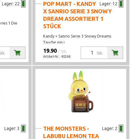
POP MART - KANDY
Lager:
22
Lager:
12
X SANRIO SERIE 3 SNOWY
DREAM ASSORTIERT 1
ries 1 Die
STÜCK
Kandy × Sanrio Serie 3 Snowy Dreams
Tauche ein i...
19.90
/ Stk.
Stk.
Stk.
Artikel-Nr.:
40266
THE MONSTERS -
Lager:
3
Lager:
2
LABUBU LEMON TEA