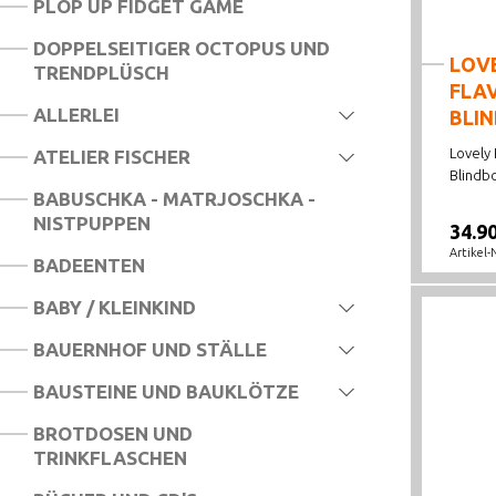
PLOP UP FIDGET GAME
LOL
DOPPELSEITIGER OCTOPUS UND
LOV
TRENDPLÜSCH
MIRACULOUS
FLAV
ALLERLEI
OSTERN
BLI
Lovely 
ATELIER FISCHER
PANINI UND SAMMELALBUM
Blindbo
BABUSCHKA - MATRJOSCHKA -
PAW PATROL
NISTPUPPEN
34.9
PEPPA
Artikel-
BADEENTEN
PFERDE
BABY / KLEINKIND
PIRATEN, RITTER UND BURGEN
BAUERNHOF UND STÄLLE
POLIZEI
BAUSTEINE UND BAUKLÖTZE
PRINZESSINEN
BROTDOSEN UND
SPIDERMAN ODER SPIDER-MAN
TRINKFLASCHEN
TRANSFORMERS UND SUPER WINGS