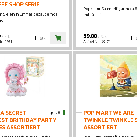
EE SHOP SERIE
Popkultur Sammelfiguren ca.8
n Sie ein in Emmas bezaubernde
enthält ein...
 ihr ...
0
39.00
/ Stk.
/ Stk.
Stk.
Nr.:
39711
Artikel-Nr.:
39174
A SECRET
POP MART WE ARE
Lager:
8
EST BRITHDAY PARTY
TWINKLE TWINKLE 
ES ASSORTIERT
ASSORTIERT