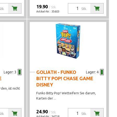
19.90
/ Stk.
Stk.
Stk.
Artikel-Nr.:
35603
GOLIATH - FUNKO
Lager:
3
Lager:
4
E
BITTY POP! CHASE GAME
DISNEY
den, ist nicht
Funko Bitty Pop! Wetteifern Sie darum,
Karten der ...
24.90
/ Stk.
Stk.
Stk.
Artikel-Nr.:
34718