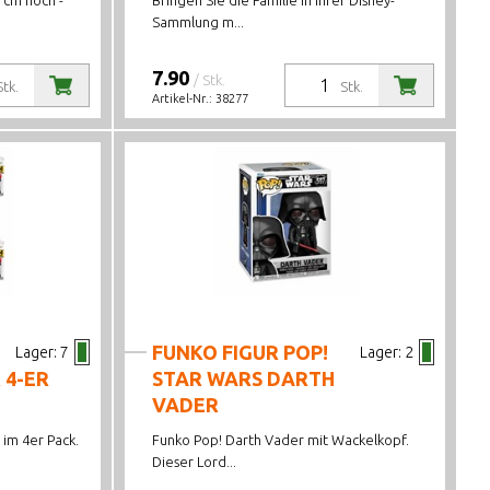
 cm hoch -
Bringen Sie die Familie in Ihrer Disney-
Sammlung m...
7.90
/ Stk.
Stk.
Stk.
Artikel-Nr.:
38277
FUNKO FIGUR POP!
Lager:
7
Lager:
2
 4-ER
STAR WARS DARTH
VADER
 im 4er Pack.
Funko Pop! Darth Vader mit Wackelkopf.
Dieser Lord...