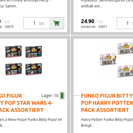
ecret Forest Brithday Party -
Popkultur Sammelfiguren ca.8
tur Samm...
enthält ein...
0
24.90
/ Stk.
/ Stk.
Stk.
Nr.:
39075
Artikel-Nr.:
39071
KO FIGUR
FUNKO FIGUR BITTY
Lager:
10
Y POP STAR WARS 4-
POP HARRY POTTER
ACK ASSORTIERT
PACK ASSORTIERT
ars a New Hope Funko Bitty Pops! im
Harry Potter Funko Bitty Pops!
k...
Bringt...