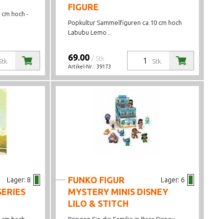
FIGURE
 cm hoch -
Popkultur Sammelfiguren ca.10 cm hoch
Labubu Lemo...
69.00
/ Stk.
Stk.
Stk.
Artikel-Nr.:
39173
FUNKO FIGUR
Lager:
8
Lager:
6
SERIES
MYSTERY MINIS DISNEY
LILO & STITCH