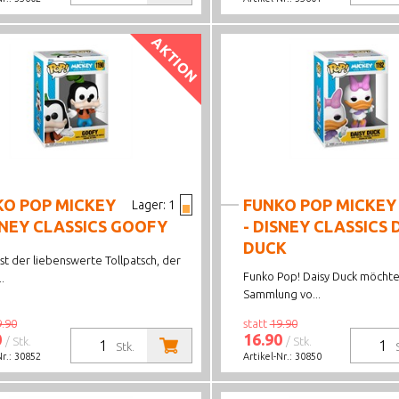
AKTION
KO POP MICKEY
FUNKO POP MICKEY
Lager:
1
SNEY CLASSICS GOOFY
- DISNEY CLASSICS 
DUCK
st der liebenswerte Tollpatsch, der
Funko Pop! Daisy Duck möchte
..
Sammlung vo...
9.90
statt
19.90
0
16.90
/ Stk.
/ Stk.
Stk.
Nr.:
30852
Artikel-Nr.:
30850