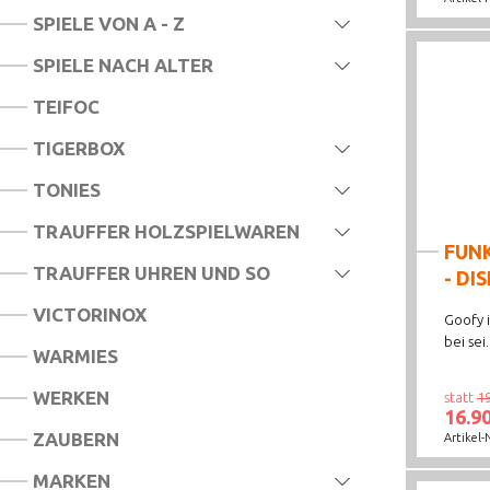
SPIELE VON A - Z
SPIELE NACH ALTER
TEIFOC
TIGERBOX
TONIES
TRAUFFER HOLZSPIELWAREN
FUN
TRAUFFER UHREN UND SO
- DI
VICTORINOX
Goofy i
bei sei.
WARMIES
WERKEN
statt
1
16.9
ZAUBERN
Artikel-
MARKEN