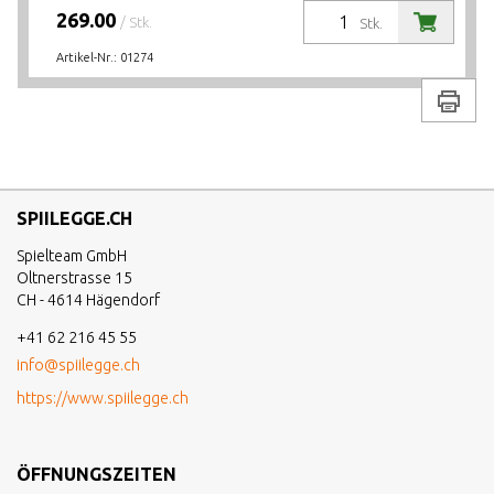
269.00
/ Stk.
Stk.
Artikel-Nr.:
01274
Drucke
SPIILEGGE.CH
Spielteam GmbH
Oltnerstrasse 15
CH - 4614 Hägendorf
+41 62 216 45 55
info@spiilegge.ch
https://www.spiilegge.ch
ÖFFNUNGSZEITEN