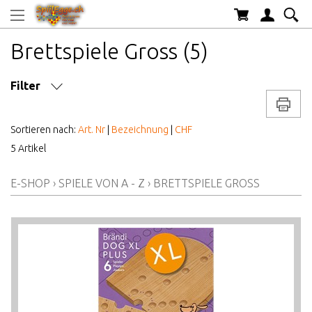
Brettspiele Gross (5)
Filter
Drucke
ANZAHL SPIELER
Sortieren nach:
Art. Nr
|
Bezeichnung
|
CHF
5 Artikel
MARKE/HERSTELLER
E-SHOP
›
SPIELE VON A - Z
›
BRETTSPIELE GROSS
AB WELCHEM ALTER
ALTER AB
PREIS VON BIS
LAGERBESTAND