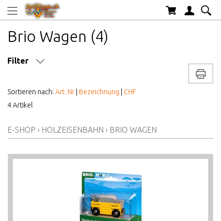
Brio Wagen (4)
Filter
Drucke
MARKE/HERSTELLER
Sortieren nach:
Art. Nr
|
Bezeichnung
|
CHF
4 Artikel
AB WELCHEM ALTER
E-SHOP
›
HOLZEISENBAHN
›
BRIO WAGEN
ALTER AB
PREIS VON BIS
LAGERBESTAND