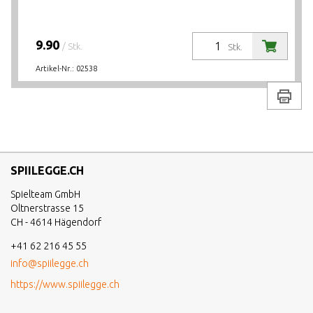
9.90
/ Stk.
Stk.
Artikel-Nr.:
02538
Drucke
SPIILEGGE.CH
Spielteam GmbH
Oltnerstrasse 15
CH - 4614 Hägendorf
+41 62 216 45 55
info@spiilegge.ch
https://www.spiilegge.ch