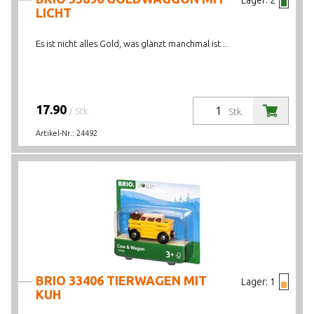
Lager:
2
LICHT
Es ist nicht alles Gold, was glänzt manchmal ist ...
17.90
/ Stk.
Stk.
Artikel-Nr.:
24492
BRIO 33406 TIERWAGEN MIT
Lager:
1
KUH