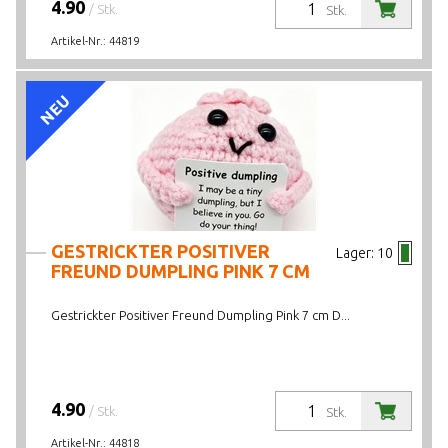
4.90
/ Stk.
Stk.
Artikel-Nr.:
44819
NEU
GESTRICKTER POSITIVER
Lager:
10
FREUND DUMPLING PINK 7 CM
Gestrickter Positiver Freund Dumpling Pink 7 cm D...
4.90
/ Stk.
Stk.
Artikel-Nr.:
44818