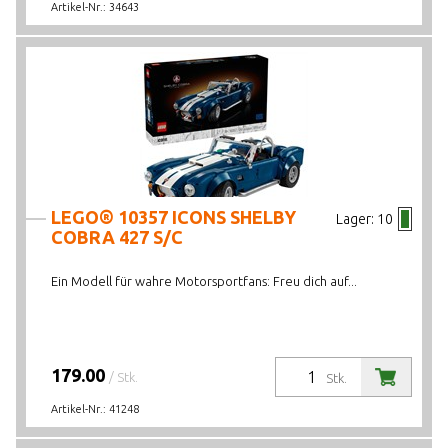
Artikel-Nr.:
34643
LEGO® 10357 ICONS SHELBY
Lager:
10
COBRA 427 S/C
Ein Modell für wahre Motorsportfans: Freu dich auf...
179.00
/ Stk.
Stk.
Artikel-Nr.:
41248