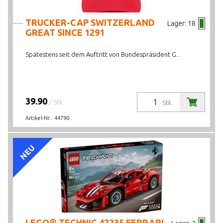
TRUCKER-CAP SWITZERLAND
Lager:
18
GREAT SINCE 1291
Spätestens seit dem Auftritt von Bundespräsident G...
39.90
/ Stk.
Stk.
Artikel-Nr.:
44790
NEU
LEGO® TECHNIC 42235 FERRARI