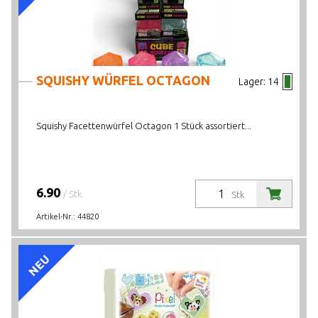
SQUISHY WÜRFEL OCTAGON
Lager:
14
Squishy Facettenwürfel Octagon 1 Stück assortiert...
6.90
/ Stk.
Stk.
Artikel-Nr.:
44820
NEU