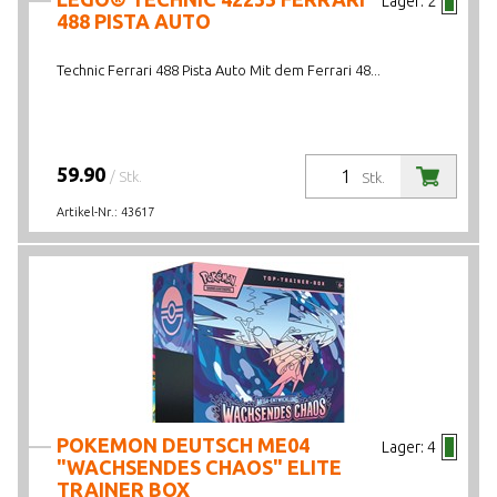
Lager:
2
488 PISTA AUTO
Technic Ferrari 488 Pista Auto Mit dem Ferrari 48...
59.90
/ Stk.
Stk.
Artikel-Nr.:
43617
POKEMON DEUTSCH ME04
Lager:
4
"WACHSENDES CHAOS" ELITE
TRAINER BOX