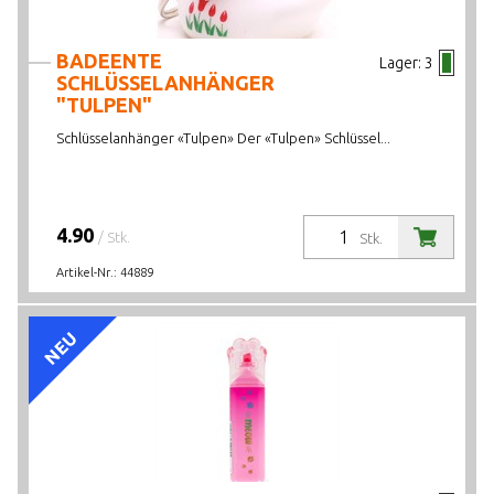
BADEENTE
Lager:
3
SCHLÜSSELANHÄNGER
"TULPEN"
Schlüsselanhänger «Tulpen» Der «Tulpen» Schlüssel...
4.90
/ Stk.
Stk.
Artikel-Nr.:
44889
NEU