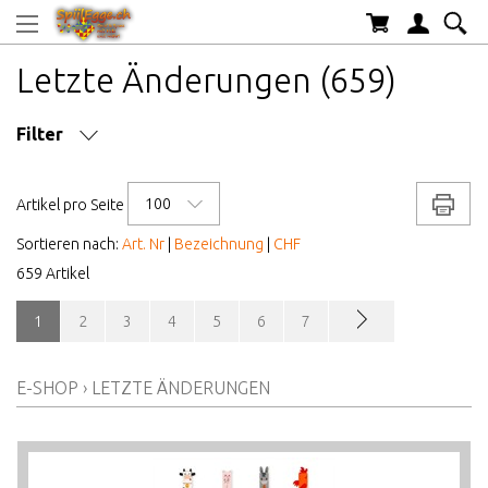
Letzte Änderungen (659)
Filter
SPIELDAUER CA.
100
Drucke
Artikel pro Seite
ANZAHL SPIELER
Sortieren nach:
Art. Nr
|
Bezeichnung
|
CHF
659 Artikel
MARKE/HERSTELLER
1
2
3
4
5
6
7
AB WELCHEM ALTER
E-SHOP
›
LETZTE ÄNDERUNGEN
ALTER AB
PREIS VON BIS