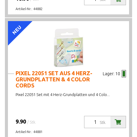
Artikel-Nr.:
44882
NEU
PIXEL 22051 SET AUS 4 HERZ-
Lager:
10
GRUNDPLATTEN & 4 COLOR
CORDS
Pixel 22051 Set mit 4 Herz-Grundplatten und 4 Colo...
9.90
/ Stk.
Stk.
Artikel-Nr.:
44881