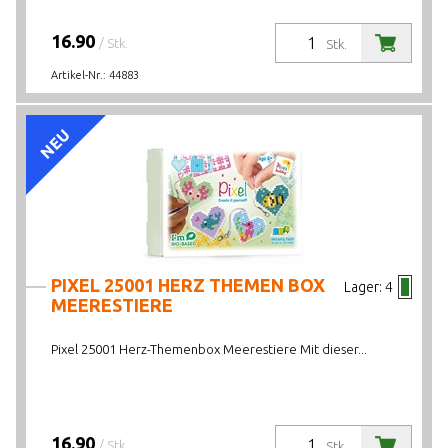
16.90
/ Stk.
Stk.
Artikel-Nr.:
44883
NEU
PIXEL 25001 HERZ THEMEN BOX
Lager:
4
MEERESTIERE
Pixel 25001 Herz-Themenbox Meerestiere Mit dieser...
16.90
/ Stk.
Stk.