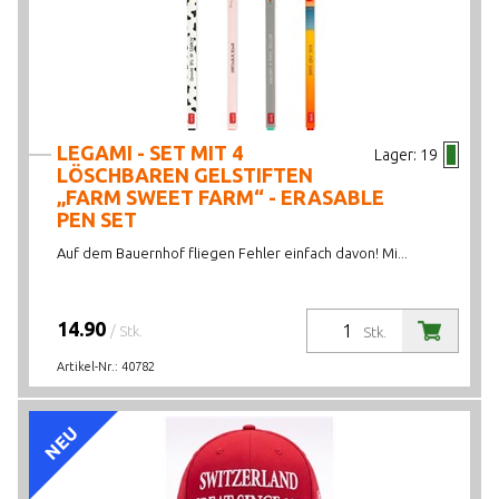
AKTIONEN/NEUHEITEN/HIGHLIGHTS
LAGERBESTAND
LEGAMI - SET MIT 4
Lager:
19
LÖSCHBAREN GELSTIFTEN
„FARM SWEET FARM“ - ERASABLE
PEN SET
Auf dem Bauernhof fliegen Fehler einfach davon! Mi...
Max. 2 Artikel
14.90
/ Stk.
Stk.
Artikel-Nr.:
40782
NEU