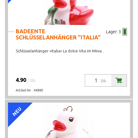
BADEENTE
Lager:
3
SCHLÜSSELANHÄNGER "ITALIA"
Schlüsselanhänger «Italia» La dolce Vita im Minia...
4.90
/ Stk.
Stk.
Artikel-Nr.:
44890
NEU