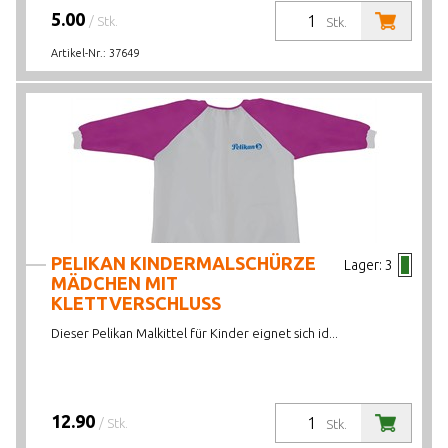
5.00
/ Stk.
Stk.
Artikel-Nr.:
37649
PELIKAN KINDERMALSCHÜRZE
Lager:
3
MÄDCHEN MIT
KLETTVERSCHLUSS
Dieser Pelikan Malkittel für Kinder eignet sich id...
12.90
/ Stk.
Stk.