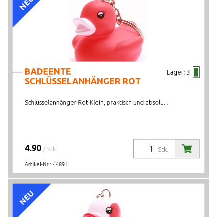
NEU
BADEENTE
Lager:
3
SCHLÜSSELANHÄNGER ROT
Schlüsselanhänger Rot Klein, praktisch und absolu...
4.90
/ Stk.
Stk.
Artikel-Nr.:
44891
NEU