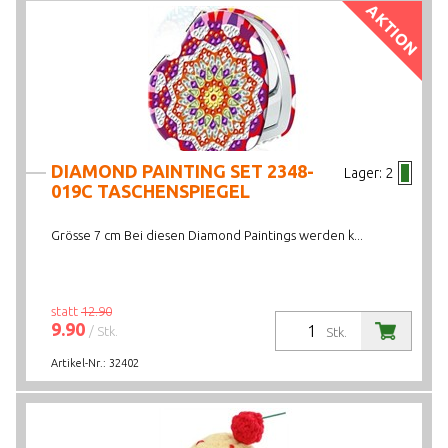
AKTION
DIAMOND PAINTING SET 2348-
Lager:
2
019C TASCHENSPIEGEL
Grösse 7 cm Bei diesen Diamond Paintings werden k...
statt
12.90
9.90
/ Stk.
Stk.
Artikel-Nr.:
32402