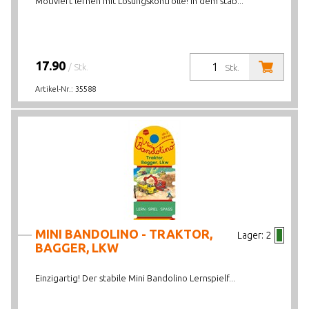
Motiviert lernen mit Lösungskontrolle! In dem stab...
17.90
/ Stk.
Stk.
Artikel-Nr.:
35588
MINI BANDOLINO - TRAKTOR,
Lager:
2
BAGGER, LKW
Einzigartig! Der stabile Mini Bandolino Lernspielf...