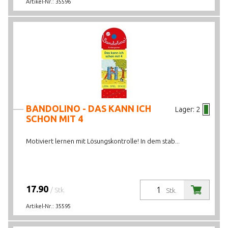
Artikel-Nr.:
35596
BANDOLINO - DAS KANN ICH
Lager:
2
SCHON MIT 4
Motiviert lernen mit Lösungskontrolle! In dem stab...
17.90
/ Stk.
Stk.
Artikel-Nr.:
35595