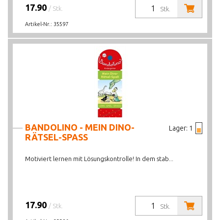
17.90
/ Stk.
Stk.
Artikel-Nr.:
35597
BANDOLINO - MEIN DINO-
Lager:
1
RÄTSEL-SPASS
Motiviert lernen mit Lösungskontrolle! In dem stab...
17.90
/ Stk.
Stk.