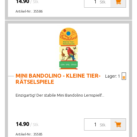
14.90
/ Stk.
Stk.
Artikel-Nr.:
35586
MINI BANDOLINO - KLEINE TIER-
Lager:
1
RÄTSELSPIELE
Einzigartig! Der stabile Mini Bandolino Lernspielf...
14.90
/ Stk.
Stk.
Artikel-Nr.:
35585