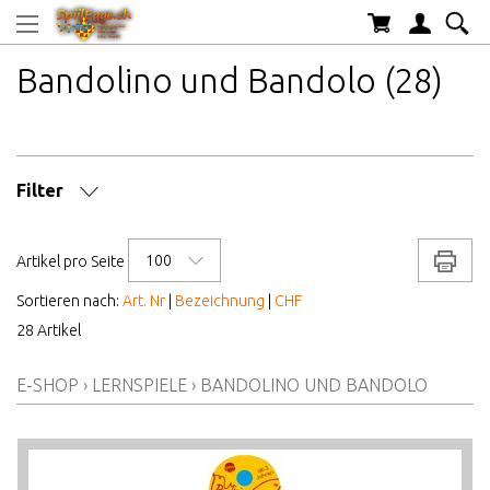
Bandolino und Bandolo (28)
Filter
MARKE/HERSTELLER
100
Drucke
Artikel pro Seite
AB WELCHEM ALTER
Sortieren nach:
Art. Nr
|
Bezeichnung
|
CHF
28 Artikel
ALTER AB
E-SHOP
›
LERNSPIELE
›
BANDOLINO UND BANDOLO
PREIS VON BIS
LAGERBESTAND