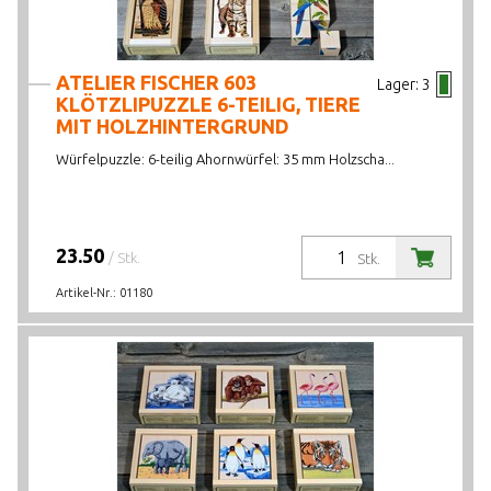
ATELIER FISCHER 603
Lager:
3
KLÖTZLIPUZZLE 6-TEILIG, TIERE
MIT HOLZHINTERGRUND
Würfelpuzzle: 6-teilig Ahornwürfel: 35 mm Holzscha...
23.50
/ Stk.
Stk.
Artikel-Nr.:
01180