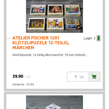
ATELIER FISCHER 1201
Lager:
3
KLÖTZLIPUZZLE 12-TEILIG,
MÄRCHEN
Würfelpuzzle: 12-teilig Ahornwürfel: 35 mm Holzsch...
39.90
/ Stk.
Stk.
Artikel-Nr.:
01159