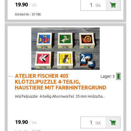
19.90
/ Stk.
Stk.
Artikel-Nr.:
01186
ATELIER FISCHER 405
Lager:
3
KLÖTZLIPUZZLE 4-TEILIG,
HAUSTIERE MIT FARBHINTERGRUND
Würfelpuzzle: 4-teilig Ahornwürfel: 35 mm Holzscha...
19.90
/ Stk.
Stk.