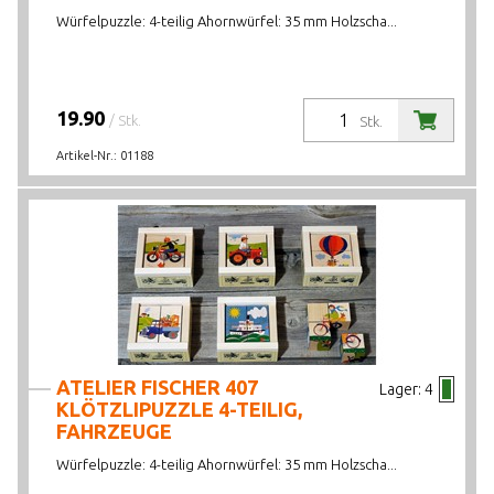
Würfelpuzzle: 4-teilig Ahornwürfel: 35 mm Holzscha...
19.90
/ Stk.
Stk.
Artikel-Nr.:
01188
ATELIER FISCHER 407
Lager:
4
KLÖTZLIPUZZLE 4-TEILIG,
FAHRZEUGE
Würfelpuzzle: 4-teilig Ahornwürfel: 35 mm Holzscha...