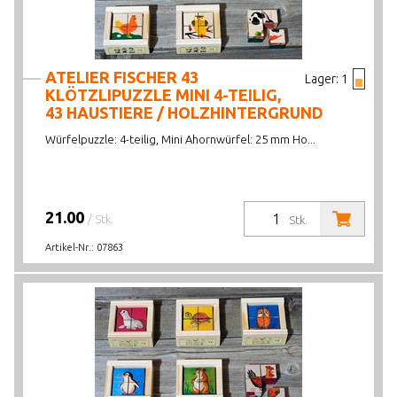
ATELIER FISCHER 43
Lager:
1
KLÖTZLIPUZZLE MINI 4-TEILIG,
43 HAUSTIERE / HOLZHINTERGRUND
Würfelpuzzle: 4-teilig, Mini Ahornwürfel: 25 mm Ho...
21.00
/ Stk.
Stk.
Artikel-Nr.:
07863