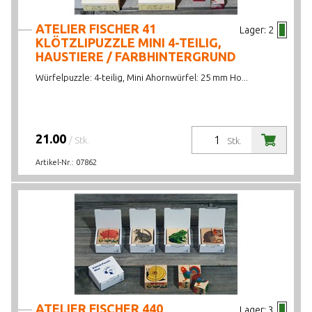
ATELIER FISCHER 41
Lager:
2
KLÖTZLIPUZZLE MINI 4-TEILIG,
HAUSTIERE / FARBHINTERGRUND
Würfelpuzzle: 4-teilig, Mini Ahornwürfel: 25 mm Ho...
21.00
/ Stk.
Stk.
Artikel-Nr.:
07862
ATELIER FISCHER 440
Lager:
3