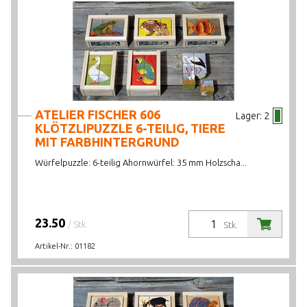
ATELIER FISCHER 606
Lager:
2
KLÖTZLIPUZZLE 6-TEILIG, TIERE
MIT FARBHINTERGRUND
Würfelpuzzle: 6-teilig Ahornwürfel: 35 mm Holzscha...
23.50
/ Stk.
Stk.
Artikel-Nr.:
01182