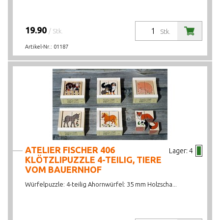
19.90
/ Stk.
Stk.
Artikel-Nr.:
01187
ATELIER FISCHER 406
Lager:
4
KLÖTZLIPUZZLE 4-TEILIG, TIERE
VOM BAUERNHOF
Würfelpuzzle: 4-teilig Ahornwürfel: 35 mm Holzscha...