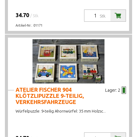
34.70
/ Stk.
Stk.
Artikel-Nr.:
01171
ATELIER FISCHER 904
Lager:
2
KLÖTZLIPUZZLE 9-TEILIG,
VERKEHRSFAHRZEUGE
Würfelpuzzle: 9-teilig Ahornwürfel: 35 mm Holzsc...