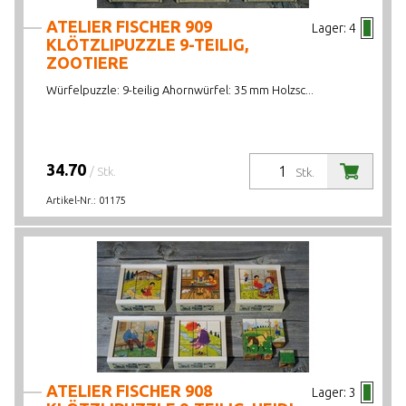
ATELIER FISCHER 909
Lager:
4
KLÖTZLIPUZZLE 9-TEILIG,
ZOOTIERE
Würfelpuzzle: 9-teilig Ahornwürfel: 35 mm Holzsc...
34.70
/ Stk.
Stk.
Artikel-Nr.:
01175
ATELIER FISCHER 908
Lager:
3