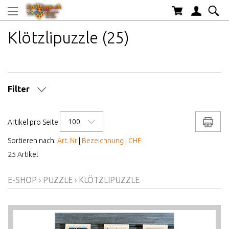
Klötzlipuzzle (25)
Filter
MARKE/HERSTELLER
100
Drucke
Artikel pro Seite
AB WELCHEM ALTER
Sortieren nach:
Art. Nr
|
Bezeichnung
|
CHF
25 Artikel
ALTER AB
E-SHOP
›
PUZZLE
›
KLÖTZLIPUZZLE
PREIS VON BIS
LAGERBESTAND