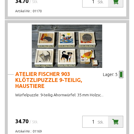
34.70
/ Stk.
Stk.
Artikel-Nr.:
01170
ATELIER FISCHER 903
Lager:
5
KLÖTZLIPUZZLE 9-TEILIG,
HAUSTIERE
Würfelpuzzle: 9-teilig Ahornwürfel: 35 mm Holzsc...
34.70
/ Stk.
Stk.
Artikel-Nr.:
01169