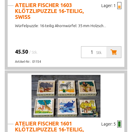
ATELIER FISCHER 1603
Lager:
1
KLÖTZLIPUZZLE 16-TEILIG,
SWISS
Würfelpuzzle: 16-teilig Ahornwürfel: 35 mm Holzsch...
45.50
/ Stk.
Stk.
Artikel-Nr.:
01154
ATELIER FISCHER 1601
Lager:
5
KLÖTZLIPUZZLE 16-TEILIG,