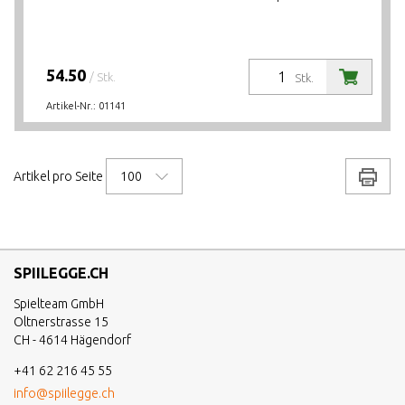
54.50
/ Stk.
Stk.
Artikel-Nr.:
01141
100
Drucke
Artikel pro Seite
SPIILEGGE.CH
Spielteam GmbH
Oltnerstrasse 15
CH - 4614 Hägendorf
+41 62 216 45 55
info@spiilegge.ch