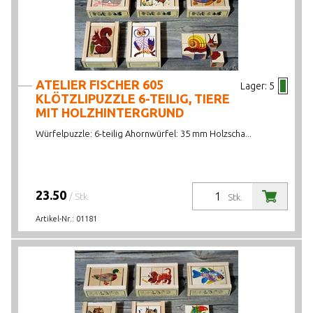
ATELIER FISCHER 605
Lager:
5
KLÖTZLIPUZZLE 6-TEILIG, TIERE
MIT HOLZHINTERGRUND
Würfelpuzzle: 6-teilig Ahornwürfel: 35 mm Holzscha...
23.50
/ Stk.
Stk.
Artikel-Nr.:
01181