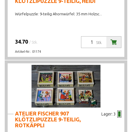
KLÖTZLIPUZZLE 9-TEILIG, HEIDI
Würfelpuzzle: 9-teilig Ahornwürfel: 35 mm Holzsc...
34.70
/ Stk.
Stk.
Artikel-Nr.:
01174
ATELIER FISCHER 907
Lager:
3
KLÖTZLIPUZZLE 9-TEILIG,
ROTKÄPPLI