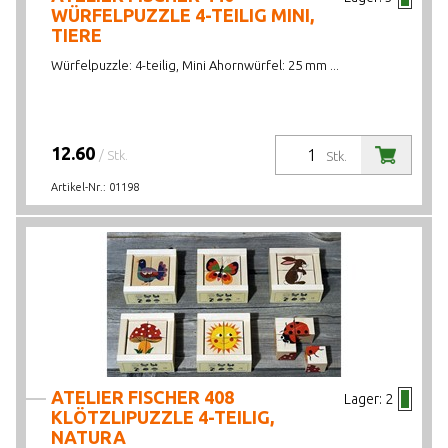
WÜRFELPUZZLE 4-TEILIG MINI,
TIERE
Würfelpuzzle: 4-teilig, Mini Ahornwürfel: 25 mm ...
12.60
/ Stk.
Stk.
Artikel-Nr.:
01198
ATELIER FISCHER 408
Lager:
2
KLÖTZLIPUZZLE 4-TEILIG,
NATURA