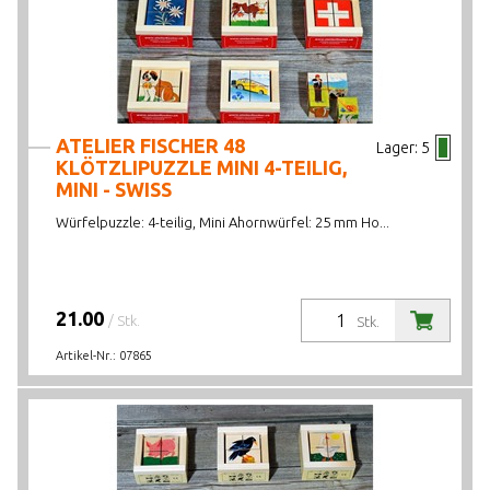
ATELIER FISCHER 48
Lager:
5
KLÖTZLIPUZZLE MINI 4-TEILIG,
MINI - SWISS
Würfelpuzzle: 4-teilig, Mini Ahornwürfel: 25 mm Ho...
21.00
/ Stk.
Stk.
Artikel-Nr.:
07865