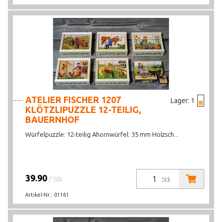
ATELIER FISCHER 1207
Lager:
1
KLÖTZLIPUZZLE 12-TEILIG,
BAUERNHOF
Würfelpuzzle: 12-teilig Ahornwürfel: 35 mm Holzsch...
39.90
/ Stk.
Stk.
Artikel-Nr.:
01161