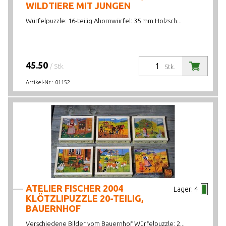
WILDTIERE MIT JUNGEN
Würfelpuzzle: 16-teilig Ahornwürfel: 35 mm Holzsch...
45.50
/ Stk.
Stk.
Artikel-Nr.:
01152
ATELIER FISCHER 2004
Lager:
4
KLÖTZLIPUZZLE 20-TEILIG,
BAUERNHOF
Verschiedene Bilder vom Bauernhof Würfelpuzzle: 2...