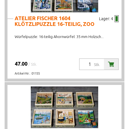
ATELIER FISCHER 1604
Lager:
4
KLÖTZLIPUZZLE 16-TEILIG, ZOO
Würfelpuzzle: 16-teilig Ahornwürfel: 35 mm Holzsch...
47.00
/ Stk.
Stk.
Artikel-Nr.:
01155