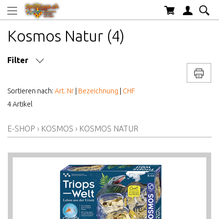
Kosmos Natur (4)
Filter
Drucke
MARKE/HERSTELLER
Sortieren nach:
Art. Nr
|
Bezeichnung
|
CHF
4 Artikel
AB WELCHEM ALTER
E-SHOP
›
KOSMOS
›
KOSMOS NATUR
ALTER AB
PREIS VON BIS
LAGERBESTAND