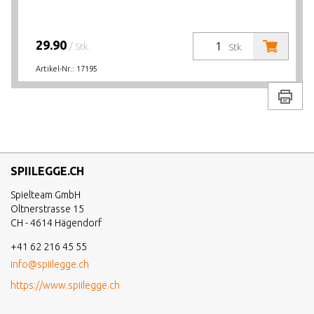
29.90
/ Stk.
Stk.
Artikel-Nr.:
17195
Drucke
SPIILEGGE.CH
Spielteam GmbH
Oltnerstrasse 15
CH - 4614 Hägendorf
+41 62 216 45 55
info@spiilegge.ch
https://www.spiilegge.ch