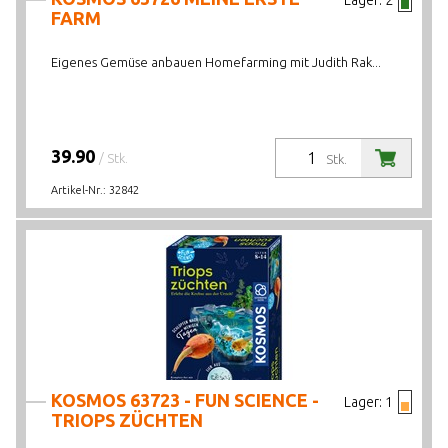
Lager:
2
FARM
Eigenes Gemüse anbauen Homefarming mit Judith Rak...
39.90
/ Stk.
Stk.
Artikel-Nr.:
32842
KOSMOS 63723 - FUN SCIENCE -
Lager:
1
TRIOPS ZÜCHTEN