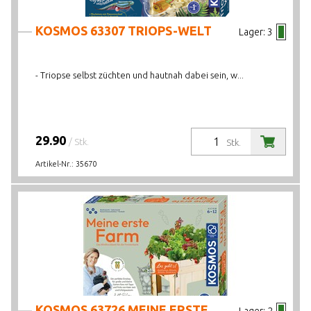
KOSMOS 63307 TRIOPS-WELT
Lager:
3
- Triopse selbst züchten und hautnah dabei sein, w...
29.90
/ Stk.
Stk.
Artikel-Nr.:
35670
KOSMOS 63726 MEINE ERSTE