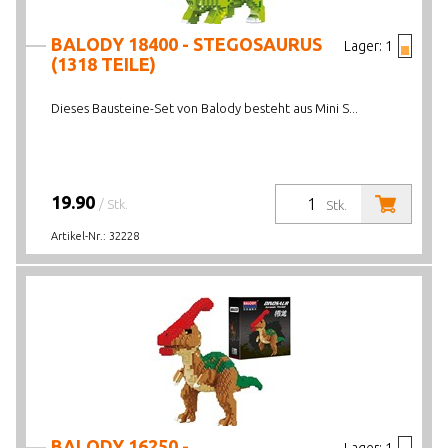
BALODY 18400 - STEGOSAURUS
Lager:
1
(1318 TEILE)
Dieses Bausteine-Set von Balody besteht aus Mini S...
19.90
/ Stk.
Stk.
Artikel-Nr.:
32228
BALODY 16250 -