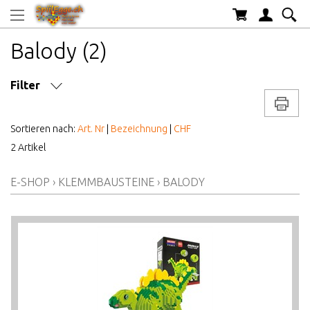
Balody (2)
Filter
Drucke
MARKE/HERSTELLER
Sortieren nach:
Art. Nr
|
Bezeichnung
|
CHF
2 Artikel
AB WELCHEM ALTER
E-SHOP
›
KLEMMBAUSTEINE
›
BALODY
ALTER AB
PREIS VON BIS
LAGERBESTAND