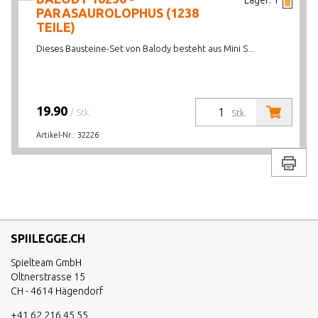
Lager:
1
PARASAUROLOPHUS (1238
TEILE)
Dieses Bausteine-Set von Balody besteht aus Mini S...
19.90
/ Stk.
Stk.
Artikel-Nr.:
32226
Drucke
SPIILEGGE.CH
Spielteam GmbH
Oltnerstrasse 15
CH - 4614 Hägendorf
+41 62 216 45 55