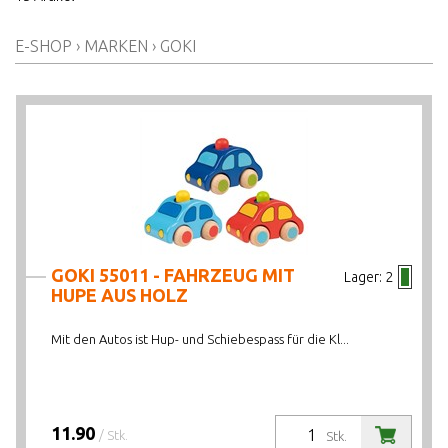
E-SHOP
›
MARKEN
›
GOKI
ALTER AB
PREIS VON BIS
LAGERBESTAND
GOKI 55011 - FAHRZEUG MIT
Lager:
2
HUPE AUS HOLZ
Mit den Autos ist Hup- und Schiebespass für die Kl...
11.90
/ Stk.
Stk.