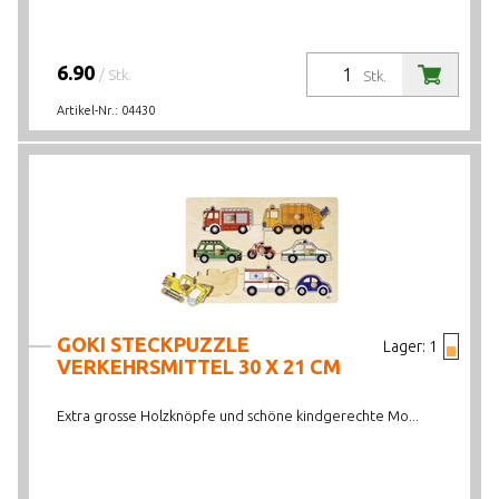
6.90
/ Stk.
Stk.
Artikel-Nr.:
04430
GOKI STECKPUZZLE
Lager:
1
VERKEHRSMITTEL 30 X 21 CM
Extra grosse Holzknöpfe und schöne kindgerechte Mo...