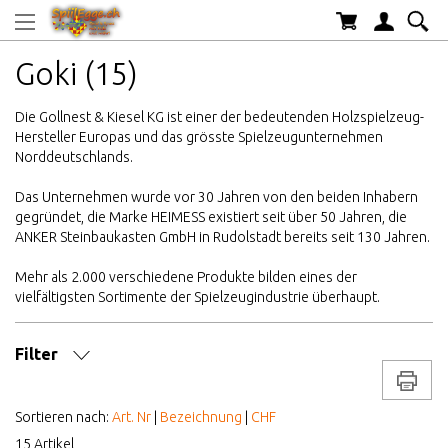
Goki (15)
Die Gollnest & Kiesel KG ist einer der bedeutenden Holzspielzeug-
Hersteller Europas und das grösste Spielzeugunternehmen
Norddeutschlands.
Das Unternehmen wurde vor 30 Jahren von den beiden Inhabern
gegründet, die Marke HEIMESS existiert seit über 50 Jahren, die
ANKER Steinbaukasten GmbH in Rudolstadt bereits seit 130 Jahren.
Mehr als 2.000 verschiedene Produkte bilden eines der
vielfältigsten Sortimente der Spielzeugindustrie überhaupt.
Filter
Drucke
MARKE/HERSTELLER
Sortieren nach:
Art. Nr
|
Bezeichnung
|
CHF
15 Artikel
AB WELCHEM ALTER