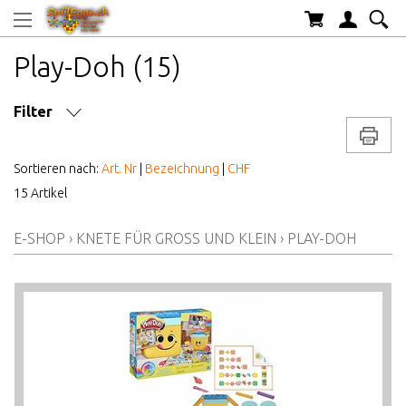
Play-Doh (15)
Filter
Drucke
MARKE/HERSTELLER
Sortieren nach:
Art. Nr
|
Bezeichnung
|
CHF
15 Artikel
AB WELCHEM ALTER
E-SHOP
›
KNETE FÜR GROSS UND KLEIN
›
PLAY-DOH
ALTER AB
PREIS VON BIS
LAGERBESTAND