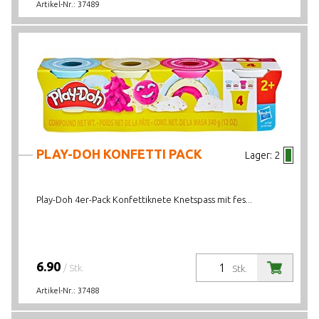
Artikel-Nr.:
37489
PLAY-DOH KONFETTI PACK
Lager:
2
Play-Doh 4er-Pack Konfettiknete Knetspass mit fes...
6.90
/ Stk.
Stk.
Artikel-Nr.:
37488