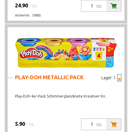
24.90
/ Stk.
Stk.
Artikel-Nr.:
39865
PLAY-DOH METALLIC PACK
Lager:
1
Play-Doh 4er-Pack Schimmerglanzknete Kreativer Kn...
5.90
/ Stk.
Stk.