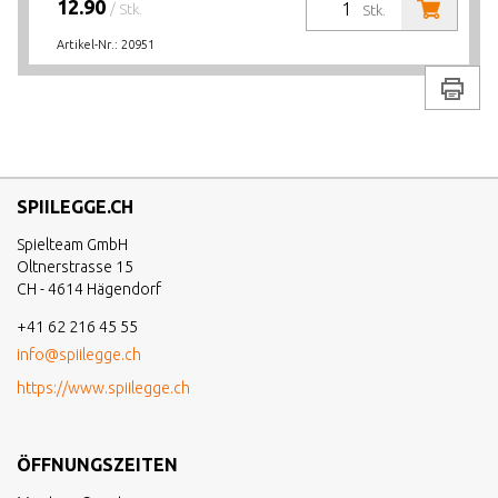
12.90
/ Stk.
Stk.
Artikel-Nr.:
20951
Drucke
SPIILEGGE.CH
Spielteam GmbH
Oltnerstrasse 15
CH - 4614 Hägendorf
+41 62 216 45 55
info@spiilegge.ch
https://www.spiilegge.ch
ÖFFNUNGSZEITEN