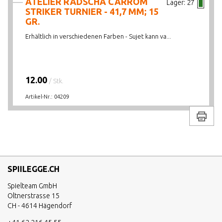
ATELIER RADSCHA CARROM
Lager:
27
STRIKER TURNIER - 41,7 MM; 15
GR.
Erhältlich in verschiedenen Farben - Sujet kann va...
12.00
/ Stk.
Artikel-Nr.:
04209
Drucke
SPIILEGGE.CH
Spielteam GmbH
Oltnerstrasse 15
CH - 4614 Hägendorf