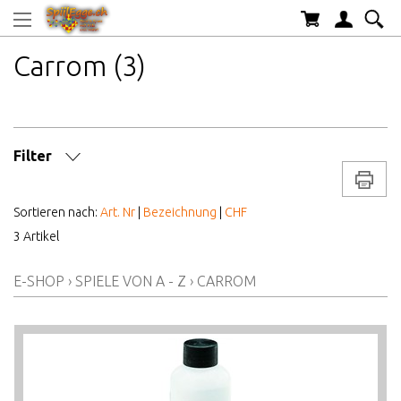
Carrom (3)
Filter
Drucke
SPIELDAUER CA.
Sortieren nach:
Art. Nr
|
Bezeichnung
|
CHF
3 Artikel
ANZAHL SPIELER
E-SHOP
›
SPIELE VON A - Z
›
CARROM
MARKE/HERSTELLER
AB WELCHEM ALTER
ALTER AB