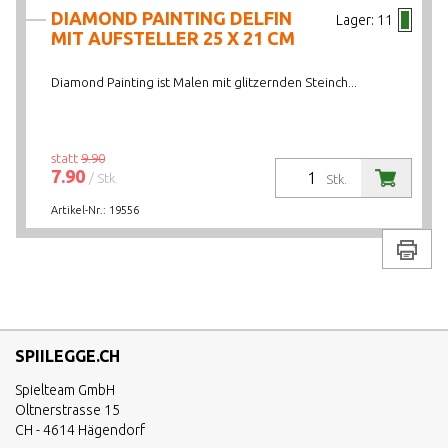
DIAMOND PAINTING DELFIN
Lager:
11
MIT AUFSTELLER 25 X 21 CM
Diamond Painting ist Malen mit glitzernden Steinch...
statt
9.90
7.90
/ Stk.
Stk.
Artikel-Nr.:
19556
Drucke
SPIILEGGE.CH
Spielteam GmbH
Oltnerstrasse 15
CH - 4614 Hägendorf