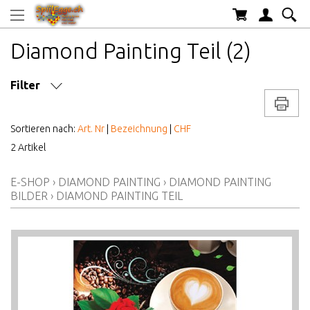
Diamond Painting Teil (2)
Filter
Drucke
MARKE/HERSTELLER
Sortieren nach:
Art. Nr
|
Bezeichnung
|
CHF
2 Artikel
AB WELCHEM ALTER
E-SHOP
›
DIAMOND PAINTING
›
DIAMOND PAINTING
ALTER AB
BILDER
›
DIAMOND PAINTING TEIL
PREIS VON BIS
AKTIONEN/NEUHEITEN/HIGHLIGHTS
LAGERBESTAND