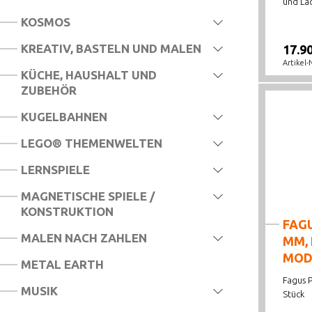
und Lad
KOSMOS
KREATIV, BASTELN UND MALEN
17.9
Artikel-
KÜCHE, HAUSHALT UND
ZUBEHÖR
KUGELBAHNEN
LEGO® THEMENWELTEN
LERNSPIELE
MAGNETISCHE SPIELE /
KONSTRUKTION
FAGU
MALEN NACH ZAHLEN
MM, 
MOD
METAL EARTH
Fagus P
MUSIK
Stück