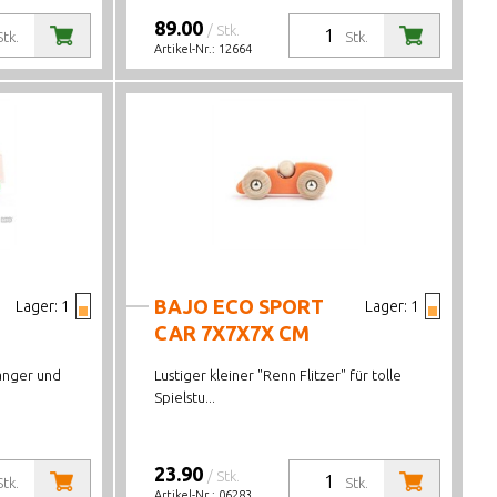
89.00
/ Stk.
Stk.
Stk.
Artikel-Nr.:
12664
BAJO ECO SPORT
Lager:
1
Lager:
1
CAR 7X7X7X CM
hänger und
Lustiger kleiner "Renn Flitzer" für tolle
Spielstu...
23.90
/ Stk.
Stk.
Stk.
Artikel-Nr.:
06283