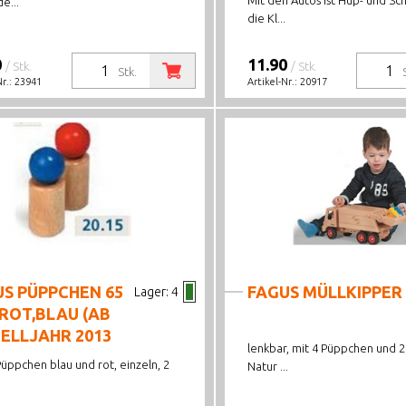
Mit den Autos ist Hup- und Sc
e...
die Kl...
0
11.90
/ Stk.
/ Stk.
Stk.
Nr.:
23941
Artikel-Nr.:
20917
S PÜPPCHEN 65
FAGUS MÜLLKIPPER
Lager:
4
ROT,BLAU (AB
ELLJAHR 2013
lenkbar, mit 4 Püppchen und 2
üppchen blau und rot, einzeln, 2
Natur ...