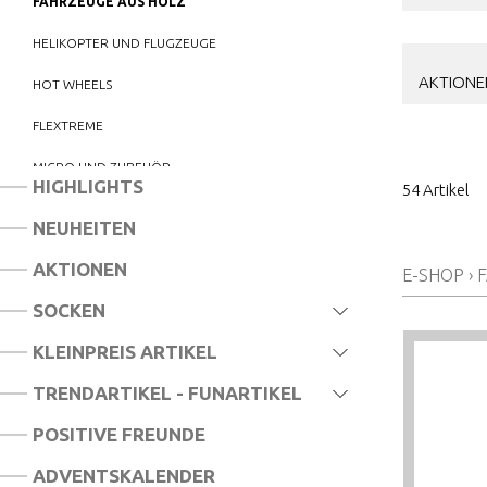
FAHRZEUGE AUS HOLZ
HELIKOPTER UND FLUGZEUGE
AKTIONE
HOT WHEELS
FLEXTREME
MICRO UND ZUBEHÖR
HIGHLIGHTS
54 Artikel
PUKY UND ZUBEHÖR
NEUHEITEN
RÜCKZUG-FAHRZEUGE
AKTIONEN
E-SHOP
›
F
SIKU
SOCKEN
SPIELSTRASSEN
KLEINPREIS ARTIKEL
SPIELTEPPICHE
TRENDARTIKEL - FUNARTIKEL
POSITIVE FREUNDE
ADVENTSKALENDER