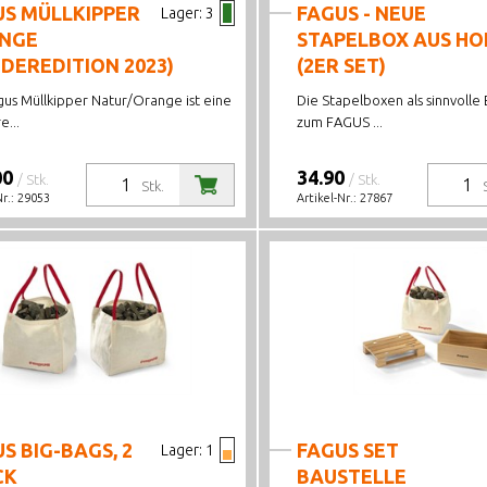
US MÜLLKIPPER
FAGUS - NEUE
Lager:
3
NGE
STAPELBOX AUS HO
DEREDITION 2023)
(2ER SET)
gus Müllkipper Natur/Orange ist eine
Die Stapelboxen als sinnvolle
...
zum FAGUS ...
00
34.90
/ Stk.
/ Stk.
Stk.
Nr.:
29053
Artikel-Nr.:
27867
S BIG-BAGS, 2
FAGUS SET
Lager:
1
CK
BAUSTELLE