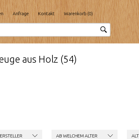
en
Anfrage
Kontakt
Warenkorb (
0
)
euge aus Holz (54)
ERSTELLER
AB WELCHEM ALTER
ALT