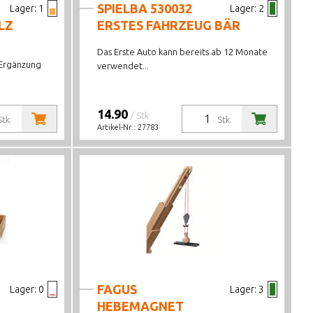
SPIELBA 530032
Lager:
1
Lager:
2
LZ
ERSTES FAHRZEUG BÄR
Das Erste Auto kann bereits ab 12 Monate
 Ergänzung
verwendet...
14.90
/ Stk.
Stk.
Stk.
Artikel-Nr.:
27783
FAGUS
Lager:
0
Lager:
3
HEBEMAGNET