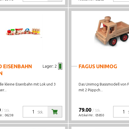
O EISENBAHN
FAGUS UNIMOG
Lager:
2
N
lle kleine Eisenbahn mit Lok und 3
Das Unimog Basismodell von 
r...
mit 2 Püppch...
0
79.00
/ Stk.
/ Stk.
Stk.
Nr.:
06238
Artikel-Nr.:
05850