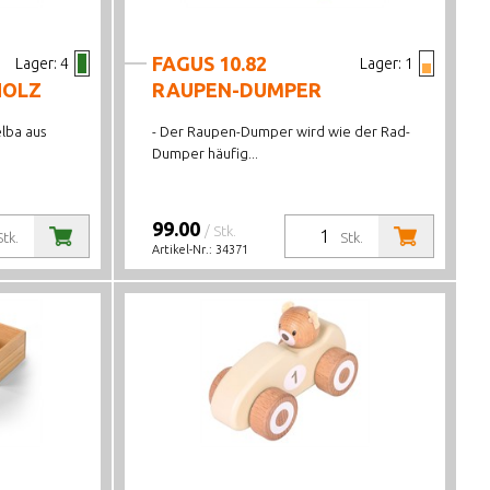
FAGUS 10.82
Lager:
4
Lager:
1
HOLZ
RAUPEN-DUMPER
lba aus
- Der Raupen-Dumper wird wie der Rad-
Dumper häufig...
99.00
/ Stk.
Stk.
Stk.
Artikel-Nr.:
34371