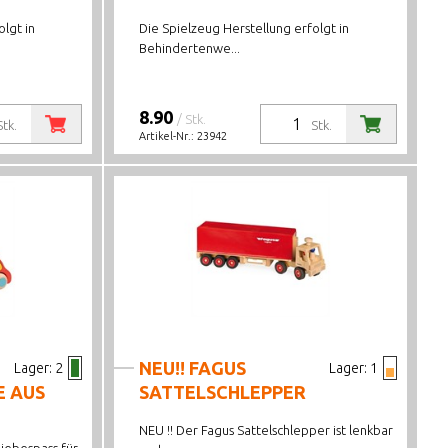
lgt in
Die Spielzeug Herstellung erfolgt in
Behindertenwe...
8.90
/ Stk.
Stk.
Stk.
Artikel-Nr.:
23942
NEU!! FAGUS
Lager:
2
Lager:
1
E AUS
SATTELSCHLEPPER
NEU !! Der Fagus Sattelschlepper ist lenkbar