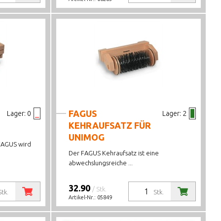
FAGUS
Lager:
0
Lager:
2
KEHRAUFSATZ FÜR
UNIMOG
FAGUS wird
Der FAGUS Kehraufsatz ist eine
abwechslungsreiche ...
32.90
/ Stk.
Stk.
Stk.
Artikel-Nr.:
05849