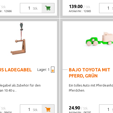
139.00
/ Stk.
/ Stk.
Stk.
Nr.:
12666
Artikel-Nr.:
12665
US LADEGABEL
BAJO TOYOTA MIT
Lager:
1
PFERD, GRÜN
degabel als Zubehör für den
Ein tolles Auto mit Pferdean
n 10.40 u...
Pferdchen.
24.90
/ Stk.
/ Stk.
Stk.
Nr.:
06416
Artikel-Nr.:
06292