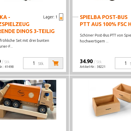
KA -
SPIELBA POST-BUS
Lager:
1
ZSPIELZEUG
PTT AUS 100% FSC 
ENDE DINOS 3-TEILIG
Schöner Post-Bus PTT von Spie
fröhliche Set mit drei bunten
hochwertigem ...
rier-F...
0
34.90
/ Stk.
/ Stk.
Stk.
Nr.:
41498
Artikel-Nr.:
38221