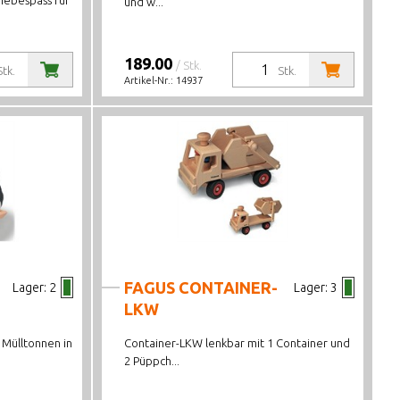
hiebespass für
und w...
189.00
/ Stk.
Stk.
Stk.
Artikel-Nr.:
14937
FAGUS CONTAINER-
Lager:
2
Lager:
3
LKW
 Mülltonnen in
Container-LKW lenkbar mit 1 Container und
2 Püppch...