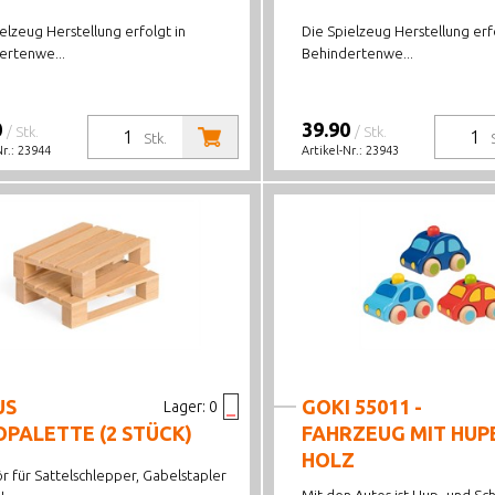
elzeug Herstellung erfolgt in
Die Spielzeug Herstellung erfo
ertenwe...
Behindertenwe...
0
39.90
/ Stk.
/ Stk.
Stk.
Nr.:
23944
Artikel-Nr.:
23943
US
GOKI 55011 -
Lager:
0
PALETTE (2 STÜCK)
FAHRZEUG MIT HUP
HOLZ
r für Sattelschlepper, Gabelstapler