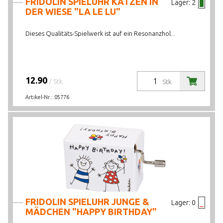
FRIDOLIN SPIELUHR KATZEN IN
Lager:
2
DER WIESE "LA LE LU"
Dieses Qualitäts-Spielwerk ist auf ein Resonanzhol...
12.90
/ Stk.
Stk.
Artikel-Nr.:
05776
FRIDOLIN SPIELUHR JUNGE &
Lager:
0
MÄDCHEN "HAPPY BIRTHDAY"