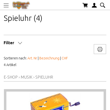
Spieluhr (4)
Filter
Drucke
MARKE/HERSTELLER
Sortieren nach:
Art. Nr
|
Bezeichnung
|
CHF
4 Artikel
AB WELCHEM ALTER
E-SHOP
›
MUSIK
›
SPIELUHR
ALTER AB
PREIS VON BIS
LAGERBESTAND