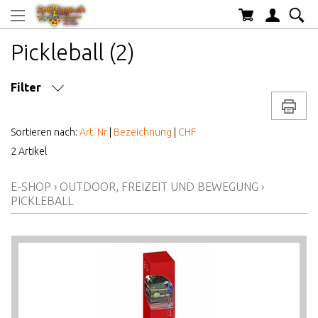
Pickleball (2)
Filter
Drucke
MARKE/HERSTELLER
Sortieren nach:
Art. Nr
|
Bezeichnung
|
CHF
2 Artikel
AB WELCHEM ALTER
E-SHOP
›
OUTDOOR, FREIZEIT UND BEWEGUNG
›
ALTER AB
PICKLEBALL
PREIS VON BIS
LAGERBESTAND