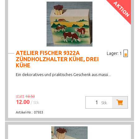
AKTION
ATELIER FISCHER 9322A
Lager:
1
ZÜNDHOLZHALTER KÜHE, DREI
KÜHE
Ein dekoratives und praktisches Geschenk aus massi...
statt
18.50
12.00
/ Stk.
Stk.
Artikel-Nr.:
07933