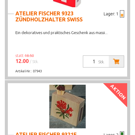
ATELIER FISCHER 9323
Lager:
1
ZÜNDHOLZHALTER SWISS
Ein dekoratives und praktisches Geschenk aus massi...
statt
18.50
12.00
/ Stk.
Stk.
Artikel-Nr.:
07943
AKTION
ATELIER FISCHER 9321F