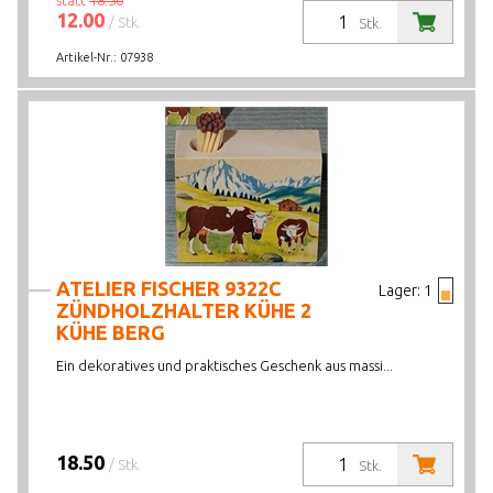
statt
18.50
12.00
/ Stk.
Stk.
Artikel-Nr.:
07938
ATELIER FISCHER 9322C
Lager:
1
ZÜNDHOLZHALTER KÜHE 2
KÜHE BERG
Ein dekoratives und praktisches Geschenk aus massi...
18.50
/ Stk.
Stk.