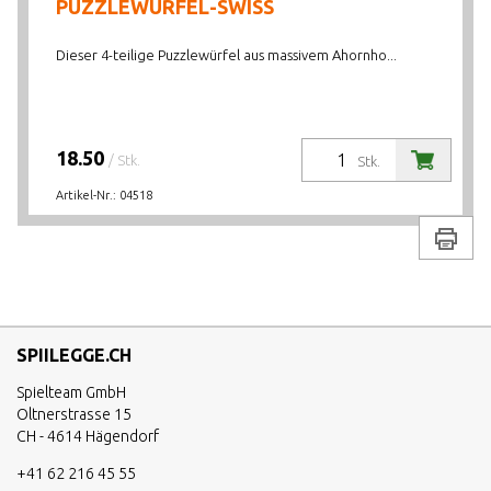
PUZZLEWÜRFEL-SWISS
Dieser 4-teilige Puzzlewürfel aus massivem Ahornho...
18.50
/ Stk.
Stk.
Artikel-Nr.:
04518
Drucke
SPIILEGGE.CH
Spielteam GmbH
Oltnerstrasse 15
CH - 4614 Hägendorf
+41 62 216 45 55