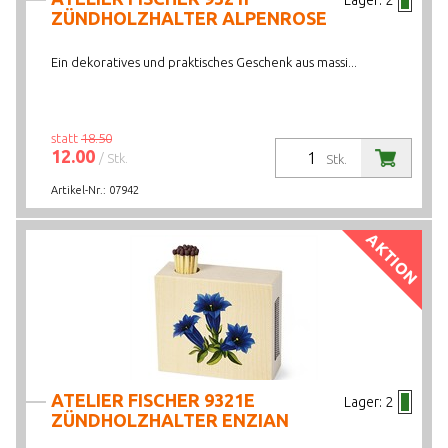
Lager:
2
ZÜNDHOLZHALTER ALPENROSE
Ein dekoratives und praktisches Geschenk aus massi...
statt
18.50
12.00
/ Stk.
Stk.
Artikel-Nr.:
07942
AKTION
ATELIER FISCHER 9321E
Lager:
2
ZÜNDHOLZHALTER ENZIAN