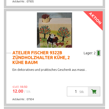
Artikel-Nr.:
07935
AKTION
ATELIER FISCHER 9322B
Lager:
2
ZÜNDHOLZHALTER KÜHE, 2
KÜHE BAUM
Ein dekoratives und praktisches Geschenk aus massi...
statt
18.50
12.00
/ Stk.
Stk.
Artikel-Nr.:
07934