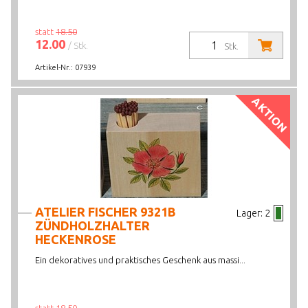
statt
18.50
12.00
/ Stk.
Stk.
Artikel-Nr.:
07939
AKTION
ATELIER FISCHER 9321B
Lager:
2
ZÜNDHOLZHALTER
HECKENROSE
Ein dekoratives und praktisches Geschenk aus massi...