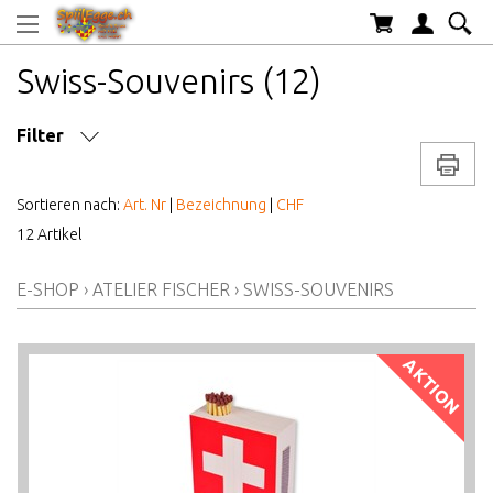
Swiss-Souvenirs (12)
Filter
Drucke
MARKE/HERSTELLER
Sortieren nach:
Art. Nr
|
Bezeichnung
|
CHF
12 Artikel
AB WELCHEM ALTER
E-SHOP
›
ATELIER FISCHER
›
SWISS-SOUVENIRS
ALTER AB
PREIS VON BIS
AKTION
AKTIONEN/NEUHEITEN/HIGHLIGHTS
LAGERBESTAND