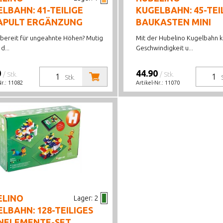
LBAHN: 41-TEILIGE
KUGELBAHN: 45-TEI
APULT ERGÄNZUNG
BAUKASTEN MINI
u bereit für ungeahnte Höhen? Mutig
Mit der Hubelino Kugelbahn
d...
Geschwindigkeit u...
0
44.90
/ Stk.
/ Stk.
Stk.
Nr.:
11082
Artikel-Nr.:
11070
ELINO
Lager:
2
LBAHN: 128-TEILIGES
NELEMENTE-SET