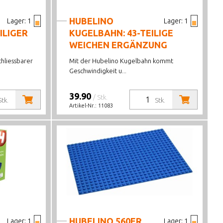
HUBELINO
Lager:
1
Lager:
1
ILIGER
KUGELBAHN: 43-TEILIGE
WEICHEN ERGÄNZUNG
hliessbarer
Mit der Hubelino Kugelbahn kommt
Geschwindigkeit u...
39.90
/ Stk.
Stk.
Stk.
Artikel-Nr.:
11083
HUBELINO 560ER
Lager:
1
Lager:
1