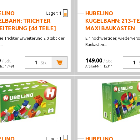
ELINO
HUBELINO
Lager:
1
ELBAHN: TRICHTER
KUGELBAHN: 213-TE
ITERUNG [44 TEILE]
MAXI BAUKASTEN
e Trichter Erweiterung 2.0 gibt der
Ein hochwertiger, wiederversc
..
Baukasten...
0
149.00
/ Stk.
/ Stk.
Stk.
Nr.:
17491
Artikel-Nr.:
15311
ELINO
HUBELINO
Lager:
1