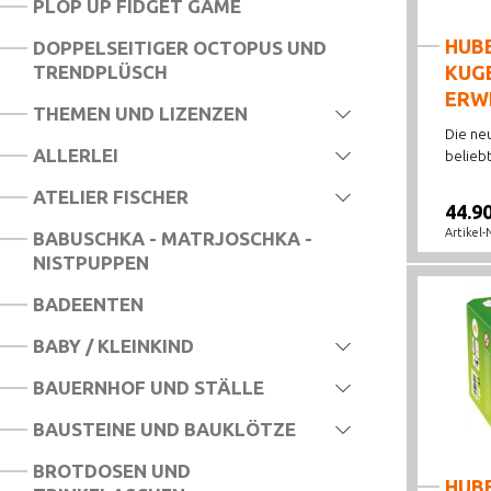
PLOP UP FIDGET GAME
HUB
DOPPELSEITIGER OCTOPUS UND
TRENDPLÜSCH
KUG
ERWE
THEMEN UND LIZENZEN
Die neu
ALLERLEI
beliebt.
ATELIER FISCHER
44.9
Artikel-
BABUSCHKA - MATRJOSCHKA -
NISTPUPPEN
BADEENTEN
BABY / KLEINKIND
BAUERNHOF UND STÄLLE
BAUSTEINE UND BAUKLÖTZE
BROTDOSEN UND
HUB