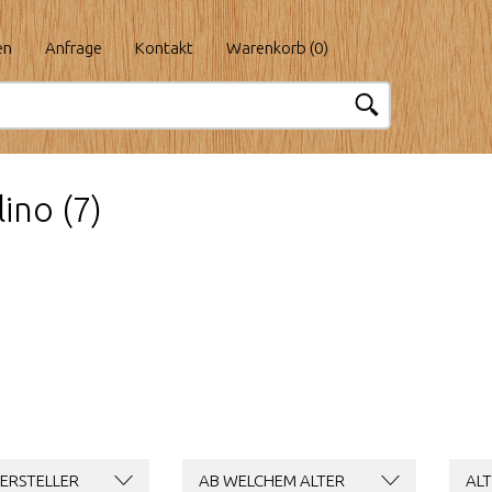
en
Anfrage
Kontakt
Warenkorb (
0
)
ino (7)
ERSTELLER
AB WELCHEM ALTER
ALT