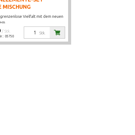
E MISCHUNG
 grenzenlose Vielfalt mit dem neuen
em...
0
/ Stk.
Stk.
Nr.:
05750