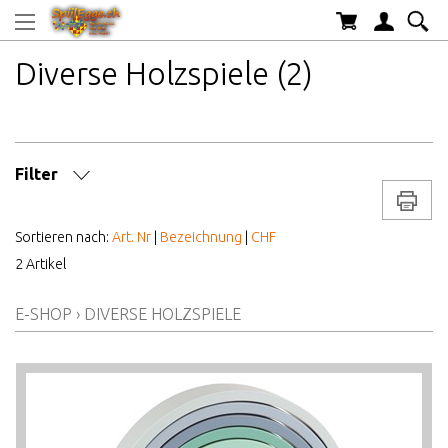
Diverse Holzspiele (2)
Filter
Drucke
MARKE/HERSTELLER
Sortieren nach:
Art. Nr
|
Bezeichnung
|
CHF
2 Artikel
AB WELCHEM ALTER
E-SHOP
›
DIVERSE HOLZSPIELE
ALTER AB
PREIS VON BIS
LAGERBESTAND