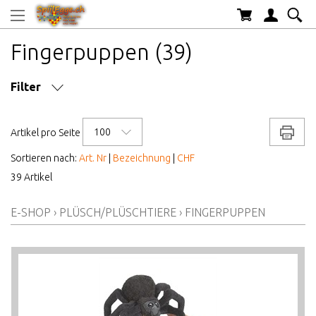
Fingerpuppen (39)
Filter
MARKE/HERSTELLER
100
Drucke
Artikel pro Seite
AB WELCHEM ALTER
Sortieren nach:
Art. Nr
|
Bezeichnung
|
CHF
39 Artikel
ALTER AB
E-SHOP
›
PLÜSCH/PLÜSCHTIERE
›
FINGERPUPPEN
PREIS VON BIS
LAGERBESTAND