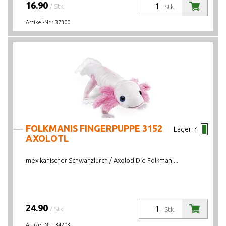
16.90
/ Stk.
Stk.
Artikel-Nr.:
37300
FOLKMANIS FINGERPUPPE 3152
Lager:
4
AXOLOTL
mexikanischer Schwanzlurch / Axolotl Die Folkmani...
24.90
/ Stk.
Stk.
Artikel-Nr.:
34203