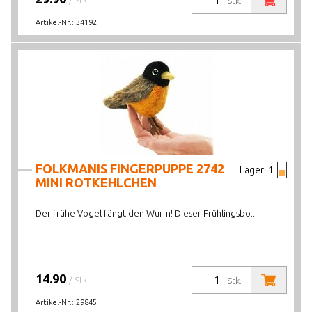
/ Stk.
Stk.
Artikel-Nr.:
34192
FOLKMANIS FINGERPUPPE 2742
Lager:
1
MINI ROTKEHLCHEN
Der frühe Vogel fängt den Wurm! Dieser Frühlingsbo...
14.90
/ Stk.
Stk.
Artikel-Nr.:
29845