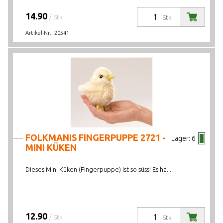
14.90
/ Stk.
Stk.
Artikel-Nr.:
20541
FOLKMANIS FINGERPUPPE 2721 -
Lager:
6
MINI KÜKEN
Dieses Mini Küken (Fingerpuppe) ist so süss! Es ha...
12.90
/ Stk.
Stk.