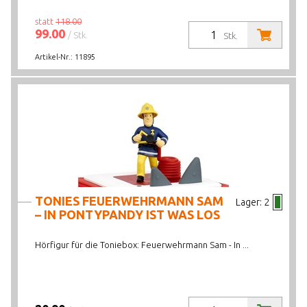
statt
118.00
99.00
/ Stk.
Stk.
Artikel-Nr.:
11895
TONIES FEUERWEHRMANN SAM
Lager:
2
– IN PONTYPANDY IST WAS LOS
Hörfigur für die Toniebox: Feuerwehrmann Sam - In ...