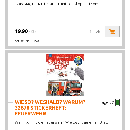
1749 Magirus MultiStar TLF mit TeleskopmastKombina...
19.90
/ Stk.
Stk.
Artikel-Nr.:
27500
WIESO? WESHALB? WARUM?
Lager:
2
32678 STICKERHEFT:
FEUERWEHR
Wann kommt die Feuerwehr? Wie löscht sie einen Bra...