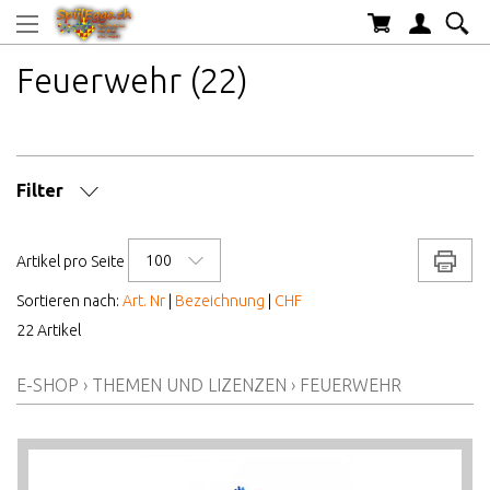
Feuerwehr (22)
Filter
MARKE/HERSTELLER
100
Drucke
Artikel pro Seite
AB WELCHEM ALTER
Sortieren nach:
Art. Nr
|
Bezeichnung
|
CHF
22 Artikel
ALTER AB
E-SHOP
›
THEMEN UND LIZENZEN
›
FEUERWEHR
PREIS VON BIS
AKTIONEN/NEUHEITEN/HIGHLIGHTS