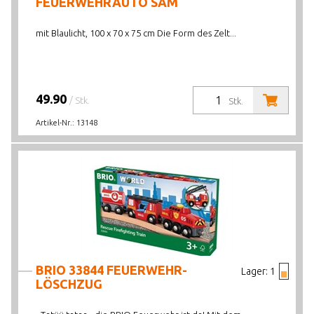
FEUERWEHRAUTO SAM
mit Blaulicht, 100 x 70 x 75 cm Die Form des Zelt...
49.90
/ Stk.
Stk.
Artikel-Nr.:
13148
BRIO 33844 FEUERWEHR-
Lager:
1
LÖSCHZUG