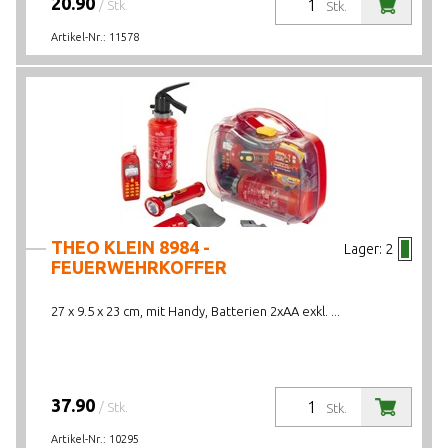
20.90
/ Stk.
Stk.
Artikel-Nr.:
11578
THEO KLEIN 8984 -
Lager:
2
FEUERWEHRKOFFER
27 x 9.5 x 23 cm, mit Handy, Batterien 2xAA exkl. ...
37.90
/ Stk.
Stk.
Artikel-Nr.:
10295