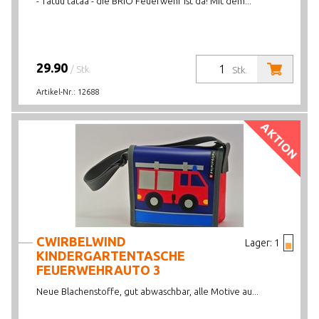
- Tatüü tataa - die BRIO Feuerwehr ist da! Mit dem...
29.90
/ Stk.
Stk.
Artikel-Nr.:
12688
AKTION
CWIRBELWIND
Lager:
1
KINDERGARTENTASCHE
FEUERWEHRAUTO 3
Neue Blachenstoffe, gut abwaschbar, alle Motive au...