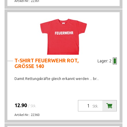
Artikel-Nr.:
22361
T-SHIRT FEUERWEHR ROT,
Lager:
2
GRÖSSE 140
Damit Rettungskräfte gleich erkannt werden ... br...
12.90
/ Stk.
Stk.
Artikel-Nr.:
22360