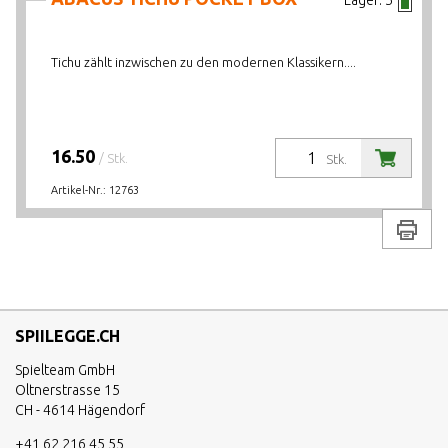
Lager:
5
Tichu zählt inzwischen zu den modernen Klassikern....
16.50
/ Stk.
Stk.
Artikel-Nr.:
12763
Drucke
SPIILEGGE.CH
Spielteam GmbH
Oltnerstrasse 15
CH - 4614 Hägendorf
+41 62 216 45 55