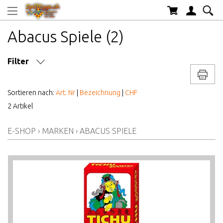
Abacus Spiele (2)
Filter
Drucke
SPIELDAUER CA.
Sortieren nach:
Art. Nr
|
Bezeichnung
|
CHF
2 Artikel
ANZAHL SPIELER
E-SHOP
›
MARKEN
›
ABACUS SPIELE
MARKE/HERSTELLER
AB WELCHEM ALTER
ALTER AB
PREIS VON BIS