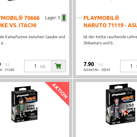
YMOBIL® 70666
PLAYMOBIL®
Lager:
5
KE VS. ITACHI
NARUTO 71119 - A
nale Kampfszene zwischen Sasuke und
Ist der Kette rauchende Lehr
ä...
Shikamaru und b...
0
7.90
/ Stk.
/ Stk.
Stk.
Nr.:
31260
Artikel-Nr.:
30241
AKTION