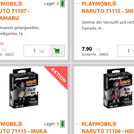
YMOBIL®
PLAYMOBIL®
Lager:
3
TO 71107 -
NARUTO 71115 - SH
KAMARU
Stimme der Vernunft und rec
rmanent gelangweilter,
Tsunade, m...
elligenter, fa...
90
7.90
/ Stk.
/ Stk.
Stk.
Nr.:
30233
Artikel-Nr.:
28459
AKTION
YMOBIL®
PLAYMOBIL®
Lager:
5
TO 71113 - IRUKA
NARUTO 71106 - HI