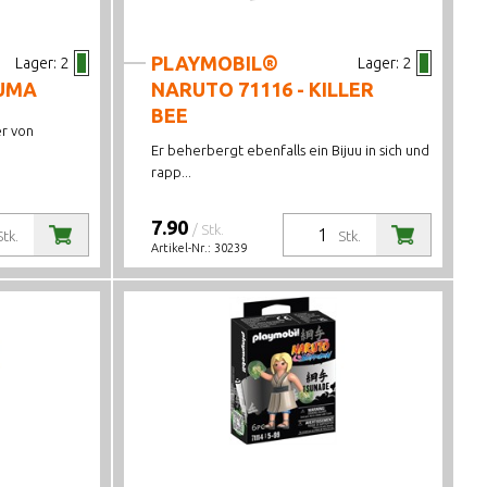
PLAYMOBIL®
Lager:
2
Lager:
2
SUMA
NARUTO 71116 - KILLER
BEE
er von
Er beherbergt ebenfalls ein Bijuu in sich und
rapp...
7.90
/ Stk.
Stk.
Stk.
Artikel-Nr.:
30239