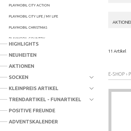
PLAYMOBIL CITY ACTION
PLAYMOBIL CITY LIFE / MY LIFE
AKTIONE
PLAYMOBIL CHRISTMAS
PLAYMOBIL COUNTRY
HIGHLIGHTS
PLAYMOBIL DINO RISE
11 Artikel
NEUHEITEN
PLAYMOBIL DINOS
AKTIONEN
PLAYMOBIL DOLLHOUSE
E-SHOP
›
SOCKEN
PLAYMOBIL DRAGONS
KLEINPREIS ARTIKEL
PLAYMOBIL DUCK ON CALL
TRENDARTIKEL - FUNARTIKEL
PLAYMOBIL EVERDREAMERZ
POSITIVE FREUNDE
PLAYMOBIL FAMILY FUN
ADVENTSKALENDER
PLAYMOBIL HORSES OF WATERFALL