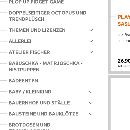
PLOP UP FIDGET GAME
PLAYMOBIL MAGIC
DOPPELSEITIGER OCTOPUS UND
PLA
TRENDPLÜSCH
PLAYMOBIL MY FIGURES
SASU
THEMEN UND LIZENZEN
PLAYMOBIL NARUTO SHIPPUDEN
Die fi
ALLERLEI
PLAYMOBIL NOVELMORE
seinem 
ATELIER FISCHER
PLAYMOBIL PIRATES
26.9
BABUSCHKA - MATRJOSCHKA -
PLAYMOBIL PRINCESS
Artikel-
NISTPUPPEN
PLAYMOBIL SPECIAL PLUS
BADEENTEN
PLAYMOBIL SONSTIGES
BABY / KLEINKIND
PLAYMOBIL STUNTSHOW
BAUERNHOF UND STÄLLE
PLAYMOBIL WILTOPIA
BAUSTEINE UND BAUKLÖTZE
PLAYMOBIL 50 JAHRE
BROTDOSEN UND
PLAYMOBIL MIRACULOUS