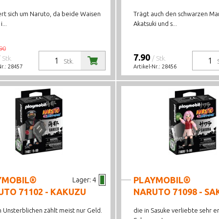
t sich um Naruto, da beide Waisen
Trägt auch den schwarzen Ma
i...
Akatsuki und s...
90
7.90
/ Stk.
/ Stk.
Stk.
Nr.:
28457
Artikel-Nr.:
28456
YMOBIL®
PLAYMOBIL®
Lager:
4
TO 71102 - KAKUZU
NARUTO 71098 - S
 Unsterblichen zählt meist nur Geld.
die in Sasuke verliebte sehr 