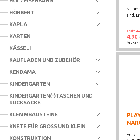
HOLZEISENBAHN
Kümmer
HÖRBERT
sind. Er 
KAPLA
statt
7.
KARTEN
4.90
Artikel-
KÄSSELI
KAUFLADEN UND ZUBEHÖR
KENDAMA
KINDERGARTEN
KINDERGARTEN(-)TASCHEN UND
RUCKSÄCKE
KLEMMBAUSTEINE
PLA
NARU
KNETE FÜR GROSS UND KLEIN
Für den
KONSTRUKTION