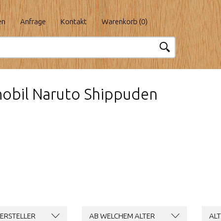
en
Anfrage
Kontakt
Warenkorb (
0
)
obil Naruto Shippuden
ERSTELLER
AB WELCHEM ALTER
ALT