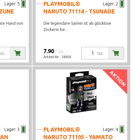
PLAYMOBIL®
Lager:
5
Lager:
2
IZUNE
NARUTO 71114 - TSUNADE
hte Hand von
Die legendäre Sannin ist als glücklose
Zockerin be...
7.90
/ Stk.
Stk.
Stk.
Artikel-Nr.:
28458
AKTION
PLAYMOBIL®
Lager:
3
Lager:
4
DAN
NARUTO 71105 - YAMATO