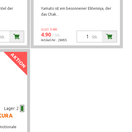
ntel der
Yamato ist ein besonnener Eliteninja, der
das Chak...
statt
7.90
4.90
/ Stk.
Stk.
Stk.
Artikel-Nr.:
28455
AKTION
Lager:
2
AKURA
emotionale