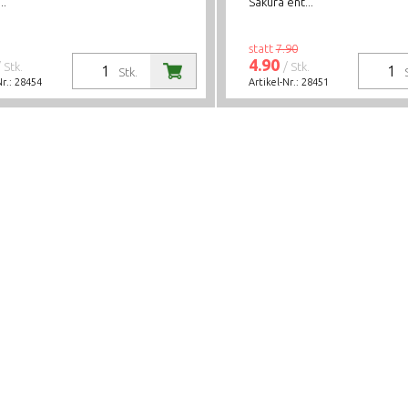
..
Sakura ent...
statt
7.90
4.90
/ Stk.
/ Stk.
Stk.
Nr.:
28454
Artikel-Nr.:
28451