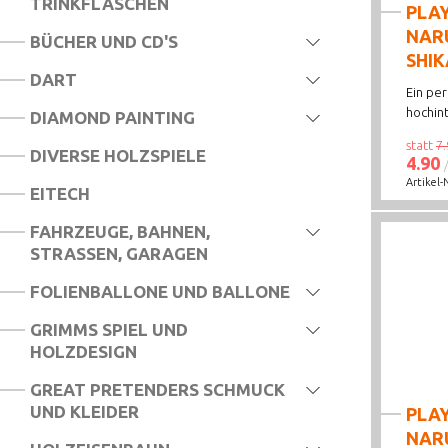
TRINKFLASCHEN
PLA
NARU
PLAYMOBIL JUNIOR
BÜCHER UND CD'S
SHI
PLAYMOBIL VESPA
DART
Ein pe
PLAYMOBIL DUOPACK
hochint
DIAMOND PAINTING
statt
7.
PLAYMOBIL FUNSTARS
DIVERSE HOLZSPIELE
4.90
Artikel-
PLAYMOBIL MONSTER HIGH
EITECH
PLAYMOBIL HEROES
FAHRZEUGE, BAHNEN,
STRASSEN, GARAGEN
PLAYMOBIL ANIMALS AND FRIENDS
FOLIENBALLONE UND BALLONE
GRIMMS SPIEL UND
HOLZDESIGN
GREAT PRETENDERS SCHMUCK
UND KLEIDER
PLA
NARU