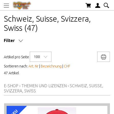
Schweiz, Suisse, Svizzera,
Swiss (47)
Filter
SPIELDAUER CA.
100
Drucke
Artikel pro Seite
ANZAHL SPIELER
Sortieren nach:
Art. Nr
|
Bezeichnung
|
CHF
47 Artikel
MARKE/HERSTELLER
E-SHOP
›
THEMEN UND LIZENZEN
›
SCHWEIZ, SUISSE,
SVIZZERA, SWISS
AB WELCHEM ALTER
ALTER AB
NEU