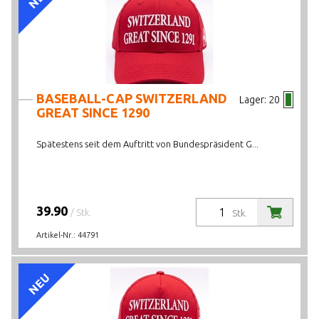
PREIS VON BIS
AKTIONEN/NEUHEITEN/HIGHLIGHTS
LAGERBESTAND
BASEBALL-CAP SWITZERLAND
Lager:
20
GREAT SINCE 1290
Spätestens seit dem Auftritt von Bundespräsident G...
39.90
/ Stk.
Stk.
Artikel-Nr.:
44791
NEU