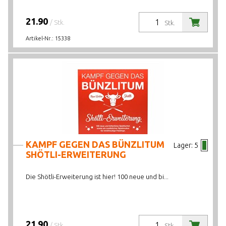
21.90
/ Stk.
Stk.
Artikel-Nr.:
15338
KAMPF GEGEN DAS BÜNZLITUM
Lager:
5
SHÖTLI-ERWEITERUNG
Die Shötli-Erweiterung ist hier! 100 neue und bi...
21.90
/ Stk.
Stk.