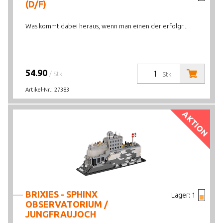
(D/F)
Was kommt dabei heraus, wenn man einen der erfolgr...
54.90
/ Stk.
Stk.
Artikel-Nr.:
27383
AKTION
BRIXIES - SPHINX
Lager:
1
OBSERVATORIUM /
JUNGFRAUJOCH