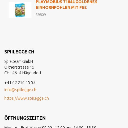
PLAYMOBIL® 71844 GOLDENES
EINHORNFOHLEN MIT FEE
39809
SPIILEGGE.CH
Spielteam GmbH
Oltnerstrasse 15
CH - 4614 Hägendorf
+41 62 216 45 55
info@spiilegge.ch
https://www.spiilegge.ch
ÖFFNUNGSZEITEN
Montag - Freitag von 09.00 - 12.00 und 14.00 - 18.30