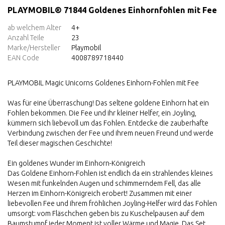
PLAYMOBIL® 71844 Goldenes Einhornfohlen mit Fee
ab welchem Alter
4+
Anzahl Teile
23
Marke/Hersteller
Playmobil
EAN Code
4008789718440
PLAYMOBIL Magic Unicorns Goldenes Einhorn-Fohlen mit Fee
Was für eine Überraschung! Das seltene goldene Einhorn hat ein
Fohlen bekommen. Die Fee und ihr kleiner Helfer, ein Joyling,
kümmern sich liebevoll um das Fohlen. Entdecke die zauberhafte
Verbindung zwischen der Fee und ihrem neuen Freund und werde
Teil dieser magischen Geschichte!
Ein goldenes Wunder im Einhorn-Königreich
Das Goldene Einhorn-Fohlen ist endlich da ein strahlendes kleines
Wesen mit funkelnden Augen und schimmerndem Fell, das alle
Herzen im Einhorn-Königreich erobert! Zusammen mit einer
liebevollen Fee und ihrem fröhlichen Joyling-Helfer wird das Fohlen
umsorgt: vom Fläschchen geben bis zu Kuschelpausen auf dem
Baumstumpf jeder Moment ist voller Wärme und Magie. Das Set