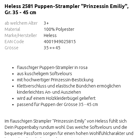
Heless 2581 Puppen-Strampler ''Prinzessin Emiliy'',
Gr. 35 - 45 cm
ab welchem Alter
3+
Material
100% Polyester
Marke/Hersteller
Heless
EAN Code
4001949025815
Grösse
35 «-» 45
flauschiger Puppen-Strampler in rosa
aus kuscheligem Softvelours
mit hochwertiger Prinzessin-Bestickung
Klettverschluss und elastische Bündchen ermöglichen
kinderleichtes An- und Ausziehen
wird auf einem Holzkleiderbügel geliefert
passend für Puppen der Grösse 35 - 45 cm
Im flauschigen Strampler "Prinzessin Emily" von Heless fühlt sich
Dein Puppenbaby rundum wohl. Das weiche Softvelours und die
bequeme Passform sorgen für einen hohen Wohlfühlcharakter und