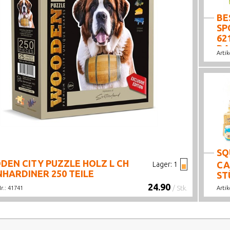
BE
SP
62
DA
Artik
GL
DA
SQ
EN CITY PUZZLE HOLZ L CH
CA
Lager:
1
HARDINER 250 TEILE
ST
AS
24.90
/ Stk.
Nr.:
41741
Artik