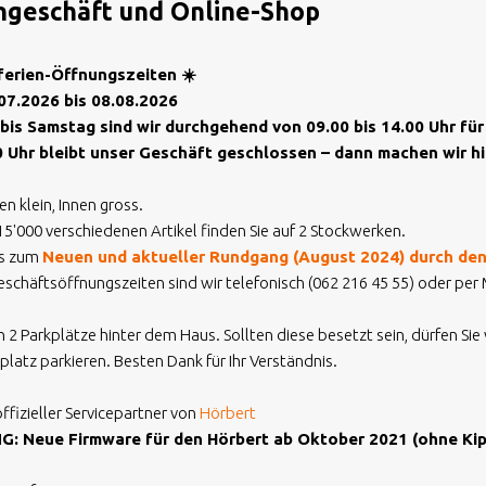
ngeschäft und Online-Shop
erien-Öffnungszeiten ☀️
07.2026 bis 08.08.2026
is Samstag sind wir durchgehend von 09.00 bis 14.00 Uhr für 
 Uhr bleibt unser Geschäft geschlossen – dann machen wir hit
n klein, Innen gross.
15'000 verschiedenen Artikel finden Sie auf 2 Stockwerken.
ts zum
Neuen und aktueller Rundgang (August 2024) durch de
schäftsöffnungszeiten sind wir telefonisch (062 216 45 55) oder per M
 2 Parkplätze hinter dem Haus. Sollten diese besetzt sein, dürfen Sie
latz parkieren. Besten Dank für Ihr Verständnis.
offizieller Servicepartner von
Hörbert
: Neue Firmware für den Hörbert ab Oktober 2021 (ohne Kip