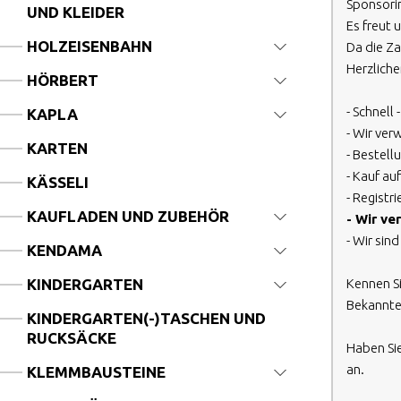
Sponsori
UND KLEIDER
Es freut
HOLZEISENBAHN
Da die Z
Herzliche
HÖRBERT
- Schnell 
KAPLA
- Wir ve
KARTEN
- Bestell
- Kauf au
KÄSSELI
- Registr
KAUFLADEN UND ZUBEHÖR
- Wir ve
- Wir si
KENDAMA
KINDERGARTEN
Kennen S
Bekannte
KINDERGARTEN(-)TASCHEN UND
RUCKSÄCKE
Haben Sie
an.
KLEMMBAUSTEINE