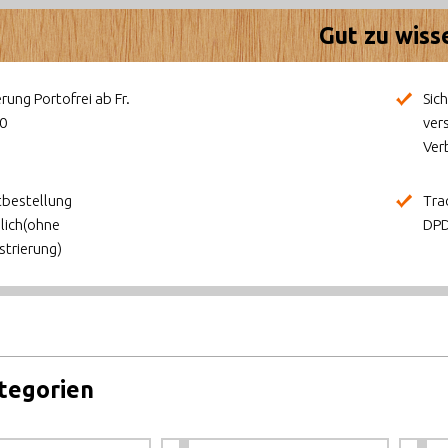
Gut zu wiss
erung Portofrei ab Fr.
Sic
0
ver
Ver
bestellung
Tra
lich(ohne
DPD
strierung)
tegorien