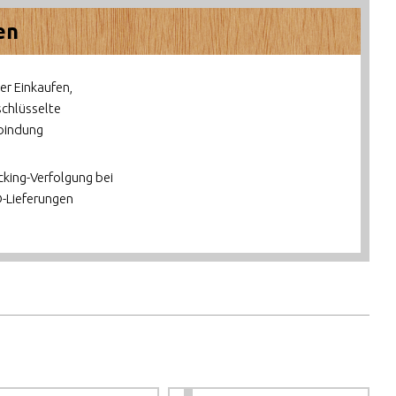
en
her Einkaufen,
schlüsselte
bindung
cking-Verfolgung bei
-Lieferungen