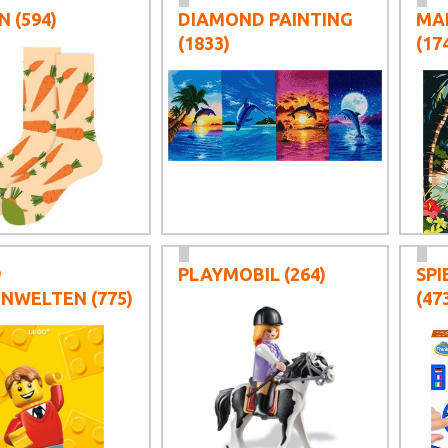
N
(594)
DIAMOND PAINTING
MA
(1833)
(17
®
PLAYMOBIL
(264)
SPI
ENWELTEN
(775)
(47