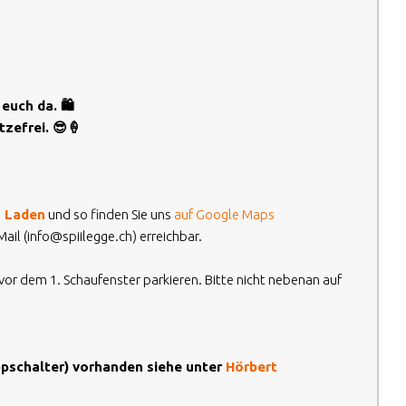
euch da. 🛍️
zefrei. 😎🍦
n Laden
und so finden Sie uns
auf Google Maps
ail (info@spiilegge.ch) erreichbar.
 vor dem 1. Schaufenster parkieren. Bitte nicht nebenan auf
pschalter) vorhanden siehe unter
Hörbert