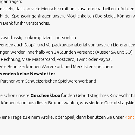
nganfragen:
 uns sehr, dass so viele Menschen mit uns zusammenarbeiten möchten
ahl der Sponsoringanfragen unsere Möglichkeiten übersteigt, können
n Dank für Ihr Verständnis.
- zuverlässig - unkompliziert - persönlich
rwenden auch Stopf- und Verpackungsmaterial von unseren Lieferante
ungen werden innerhalb von 24 Stunden versandt (Ausser SA und SO)
f Rechnung, Visa- Mastercard, Postcard, Twint oder Paypal
ierte Benutzer können Warenkorb und Merklisten speichern
rsenden keine Newsletter
nd Partner vom Schweizerischen Spielwarenverband
ie schon unsere
Geschenkbox
für den Geburtstag Ihres Kindes? Ihr
 können dann aus dieser Box auswählen, was siedem Geburtstagski
 eine Frage zu einem Artikel oder Spiel, dann benutzen Sie unser
Kont