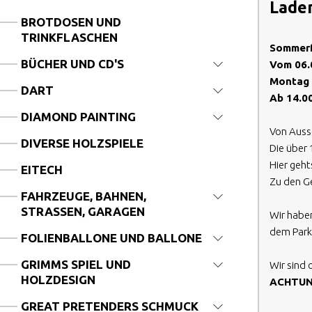
Lade
BROTDOSEN UND
TRINKFLASCHEN
Sommerf
BÜCHER UND CD'S
Vom 06.
Montag b
DART
Ab 14.00
DIAMOND PAINTING
Von Ausse
DIVERSE HOLZSPIELE
Die über 
Hier geh
EITECH
Zu den Ge
FAHRZEUGE, BAHNEN,
STRASSEN, GARAGEN
Wir haben
dem Parkp
FOLIENBALLONE UND BALLONE
GRIMMS SPIEL UND
Wir sind 
HOLZDESIGN
ACHTUNG
GREAT PRETENDERS SCHMUCK