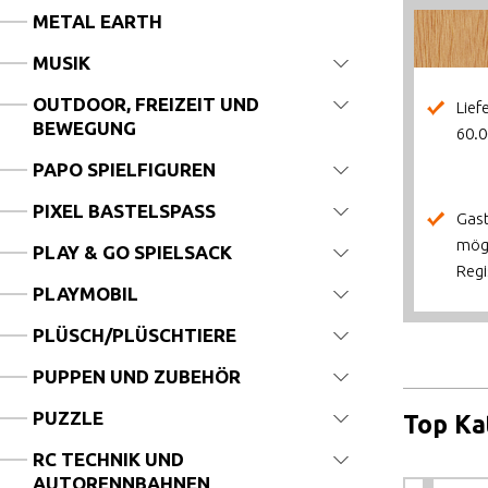
METAL EARTH
MUSIK
OUTDOOR, FREIZEIT UND
Lief
BEWEGUNG
60.0
PAPO SPIELFIGUREN
PIXEL BASTELSPASS
Gast
mög
PLAY & GO SPIELSACK
Regi
PLAYMOBIL
PLÜSCH/PLÜSCHTIERE
PUPPEN UND ZUBEHÖR
PUZZLE
Top Ka
RC TECHNIK UND
AUTORENNBAHNEN