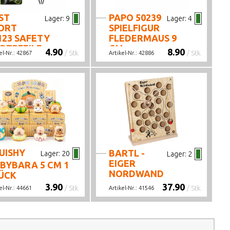
ST
PAPO 50239
Lager:
9
Lager:
4
ORT
SPIELFIGUR
123 SAFETY
FLEDERMAUS 9
RTPFEILE
CM
4.90
8.90
/ Stk.
/ Stk.
el-Nr.:
42867
Artikel-Nr.:
42886
OW IN THE
RK 7 G
UISHY
BARTL -
Lager:
20
Lager:
2
EIGER
BYBARA 5 CM 1
NORDWAND
ÜCK
SORTIERT
3.90
37.90
/ Stk.
/ Stk.
el-Nr.:
44661
Artikel-Nr.:
41546